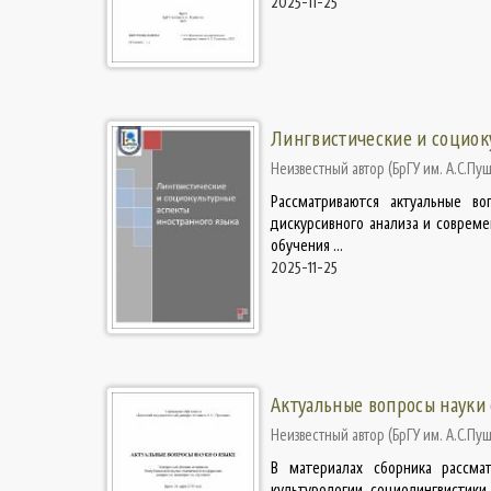
2025-11-25
Лингвистические и социок
Неизвестный автор
(
БрГУ им. А.С.Пу
Рассматриваются актуальные в
дискурсивного анализа и соврем
обучения ...
2025-11-25
Актуальные вопросы науки 
Неизвестный автор
(
БрГУ им. А.С.Пу
В материалах сборника рассмат
культурологии, социолингвистики