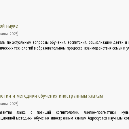
ой науке
шкина
,
2025
)
алы по актуальным вопросам обучения, воспитания, социализации детей и
ических технологий в образовательном процессе, взаимодействия семьи и 
огии и методики обучения иностранным языкам
шкина
,
2025
)
звития языка с позиций когнитологии, лингво-прагматики, культ
вационной методики обучения иностранным языкам Адресуется научным со