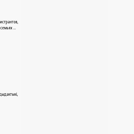
истрантов,
емьях ...
дыдактыкі,