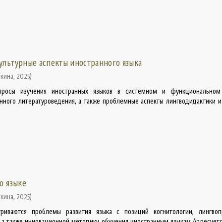
ультурные аспекты иностранного языка
шкина
,
2025
)
опросы изучения иностранных языков в системном и функциональном 
енного литературоведения, а также проблемные аспекты лингводидактики 
о языке
шкина
,
2025
)
риваются проблемы развития языка с позиций когнитологии, лингвопр
, а также инновационной методики обучения иностранным языкам Адресует