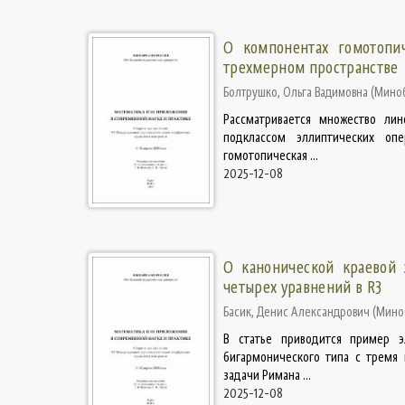
О компонентах гомотопич
трехмерном пространстве
Болтрушко, Ольга Вадимовна
(
Миноб
Рассматривается множество ли
подклассом эллиптических опе
гомотопическая ...
2025-12-08
О канонической краевой 
четырех уравнений в R3
Басик, Денис Александрович
(
Миноб
В статье приводится пример э
бигармонического типа с тремя 
задачи Римана ...
2025-12-08