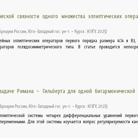
еской связности одного множества эллиптических опера
рнауки России, Юго-Западный гос. ун-т. – Курск : ЮЗГУ
,
2025
)
нейных эллиптических операторов первого порядка размера 44 в R3,
раторов псевдосимметрического типа. В статье проводится непосре
задаче Римана – Гильберта для одной бигармонической 
рнауки России, Юго-Западный гос. ун-т. – Курск : ЮЗГУ
,
2025
)
ллиптической системы четырех дифференциальных уравнений первог
переменными. Для этой системы изучается вопрос регуляризуемости ка