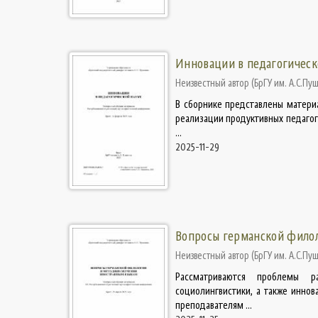
Инновации в педагогическ
Неизвестный автор
(
БрГУ им. А.С.Пу
В сборнике представлены матери
реализации продуктивных педагог
...
2025-11-29
Вопросы германской филол
Неизвестный автор
(
БрГУ им. А.С.Пу
Рассматриваются проблемы ра
социолингвистики, а также инно
преподавателям ...