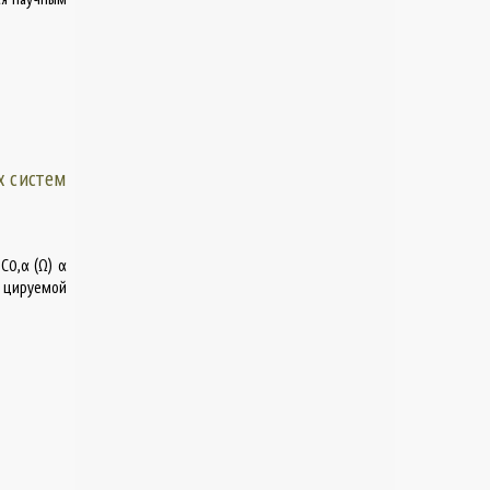
х систем
C0,α (Ω) α
- цируемой