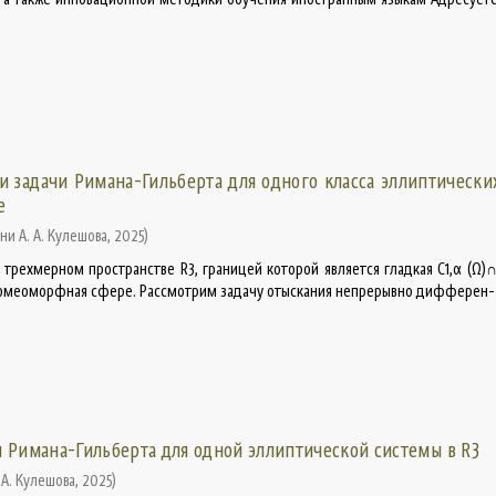
и задачи Римана-Гильберта для одного класса эллиптически
е
ни А. А. Кулешова
,
2025
)
 трехмерном пространстве R3, границей которой является гладкая C1,α (Ω)∩
, гомеоморфная сфере. Рассмотрим задачу отыскания непрерывно дифферен
 Римана-Гильберта для одной эллиптической системы в R3
 А. Кулешова
,
2025
)