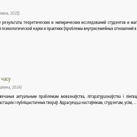
шкина
,
2025
)
 результаты теоретических и эмпирических исследований студентов и маг
психологической науки и практики (проблемы внутрисемейных отношений в с
 часу
ушкина
,
2024
)
ечаныя актуальным праблемам мовазнаўства, літаратуразнаўства і лінгва
стацкіх і публіцыстычных твораў. Адрасуецца настаўнікам, студэнтам, усім, ...