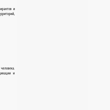
пирантов и
рриторий,
 человека.
дикации и