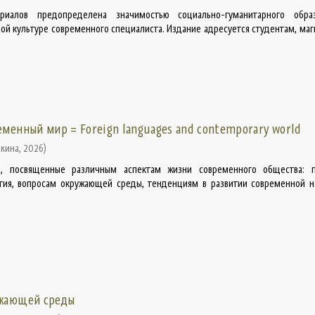
риалов предопределена значимостью социально-гуманитарного обра
й культуре современного специалиста. Издание адресуется студентам, маг
еменный мир = Foreign languages and contemporary world
шкина
,
2026
)
, посвященные различным аспектам жизни современного общества: 
тия, вопросам окружающей среды, тенденциям в развитии современной н
ужающей среды