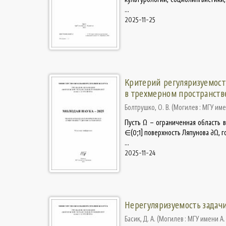
...
2025-11-25
Критерий регуляризуемост
в трехмерном пространств
Болтрушко, О. В.
(
Могилев : МГУ име
Пусть Ω – ограниченная область в
∈(0;1] поверхность Ляпунова ∂Ω
...
2025-11-24
Нерегуляризуемость задачи
Басик, Д. А.
(
Могилев : МГУ имени А.