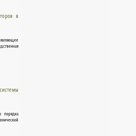
торов в
 являющее
дственная
системы
о порядка
нонической