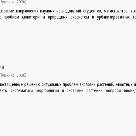
 Пушкина
,
2026
)
новные направления научных исследований студентов, магистрантов, ас
 проблем мониторинга природных экосистем и урбанизированных те
ия
 Пушкина
,
2026
)
посвященные решению актуальных проблем экологии растений, животных и
пекты систематики, морфологии и анатомии растений, вопросы биоин