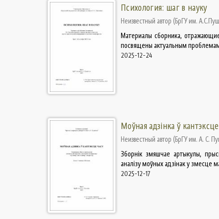
Психология: шаг в науку
Неизвестный автор
(
БрГУ им. А.С.Пу
Материалы сборника, отражающие
посвящены актуальным проблемам 
2025-12-24
Моўная адзінка ў кантэксце
Неизвестный автор
(
БрГУ им. А. С. П
Зборнік змяшчае артыкулы, прысв
аналізу моўных адзінак у змесце ма
2025-12-17