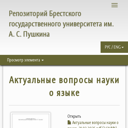
Toggle
Репозиторий Брестского
navigati
государственного университета им.
А. С. Пушкина
РУС / ENG
Просмотр элемента
Актуальные вопросы науки
о языке
Открыть
Актуальные вопросы науки о