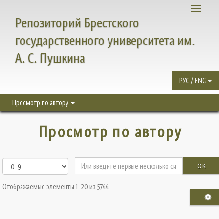
Toggle
Репозиторий Брестского
navigati
государственного университета им.
А. С. Пушкина
РУС / ENG
Просмотр по автору
Просмотр по автору
OK
Отображаемые элементы 1-20 из 5744