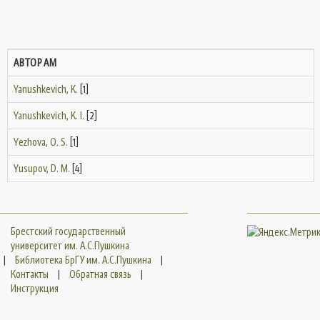
АВТОРАМ
Yanushkevich, K.
[1]
Yanushkevich, K. I.
[2]
Yezhova, O. S.
[1]
Yusupov, D. M.
[4]
Брестский государственный
университет им. А.С.Пушкина
|
Библиотека БрГУ им. А.С.Пушкина
|
Контакты
|
Обратная связь
|
Инструкция