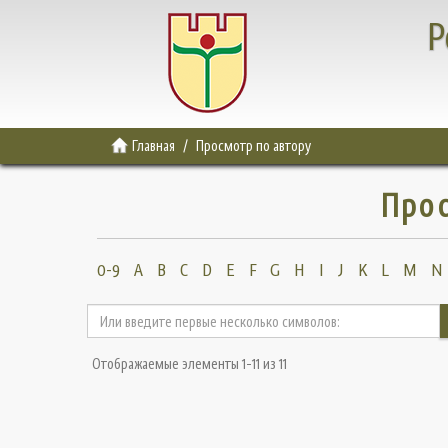
Р
Главная
Просмотр по автору
Прос
0-9
A
B
C
D
E
F
G
H
I
J
K
L
M
N
Отображаемые элементы 1-11 из 11