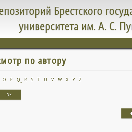
епозиторий Брестского госуд
университета им. А. С. П
мотр по автору
O
P
Q
R
S
T
U
V
W
X
Y
Z
OK