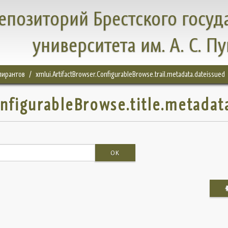
епозиторий Брестского госуд
университета им. А. С. П
спирантов
xmlui.ArtifactBrowser.ConfigurableBrowse.trail.metadata.dateissued
onfigurableBrowse.title.metadat
OK