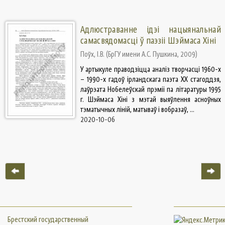
Адлюстраванне ідэі нацыянальнай
самасвядомасці ў паэзіі Шэймаса Хіні
Поўх, І.В.
(
БрГУ имени А.С. Пушкина
,
2009
)
У артыкуле праводзіцца аналіз творчасці 1960-х
– 1990-х гадоў ірландскага паэта ХХ стагоддзя,
лаўрэата Нобелеўскай прэміі па літаратуры 1995
г. Шэймаса Хіні з мэтай выяўлення асноўных
тэматычных ліній, матываў і вобразаў, ...
2020-10-06
Брестский государственный