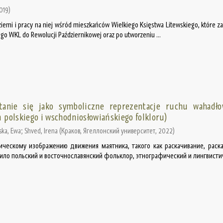
019
)
iemi i pracy na niej wśród mieszkańców Wielkiego Księstwa Litewskiego, które za
go WKL do Rewolucji Październikowej oraz po utworzeniu ...
tanie się jako symboliczne reprezentacje ruchu wahadł
 polskiego i wschodniosłowiańskiego folkloru)
ka, Ewa
;
Shved, Irena
(
Краков, Ягеллонский университет
,
2022
)
ическому изображению движения маятника, такого как раскачивание, раск
ило польский и восточнославянский фольклор, этнографический и лингвистич