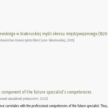
tewskiego w białoruskiej myśli okresu międzywojennego (1920
ydawnictwo Uniwersуtetu Marii Curie-Skłоdowskiej
,
2005
)
a component of the future specialist’s competencies
льний авіаційний університет
,
2020
)
ance correlates with the professional competencies of the future specialist. Thus,