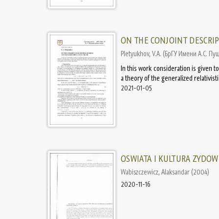
ON THE CONJOINT DESCRIP
Pletyukhov, V.A.
(
БрГУ Имени А.С. Пу
In this work consideration is given t
a theory of the generalized relativist
2021-01-05
OSWIATA I KULTURA ZYDOW
Wabiszczewicz, Alaksandar
(
2004
)
2020-11-16