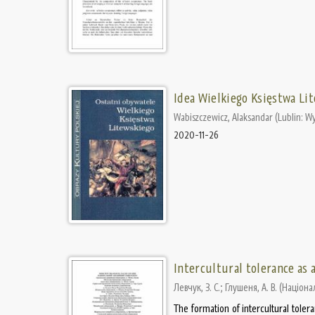
Idea Wielkiego Księstwa Li
Wabiszczewicz, Alaksandar
(
Lublin: W
2020-11-26
Intercultural tolerance as 
Левчук, З. С.
;
Глушеня, А. В.
(
Націона
The formation of intercultural toler