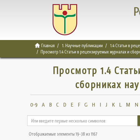
Р
Главная
1. Научные публикации
1.4 Статьи в ре
Просмотр 1.4 Статьи в рецензируемых журналах и сбор
Просмотр 1.4 Стат
сборниках нау
0-9
A
B
C
D
E
F
G
H
I
J
K
L
M
N
Отображаемые элементы 19-38 из 1167