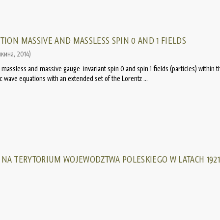
TION MASSIVE AND MASSLESS SPIN 0 AND 1 FIELDS
шкина
,
2014
)
o massless and massive gauge-invariant spin 0 and spin 1 fields (particles) within 
ic wave equations with an extended set of the Lorentz ...
 NA TERYTORIUM WOJEWODZTWA POLESKIEGO W LATACH 1921