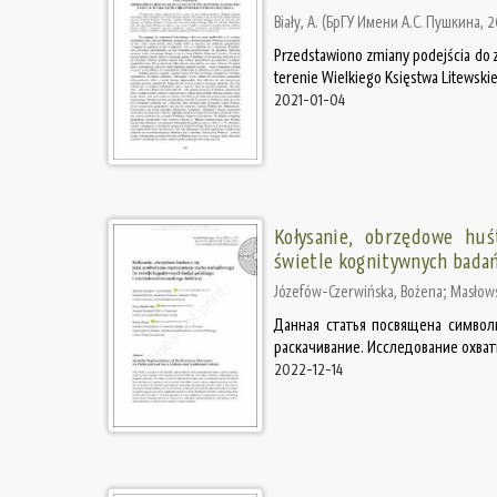
Biały, A.
(
БрГУ Имени А.С. Пушкина
,
2
Przedstawiono zmiany podejścia do z
terenie Wielkiego Księstwa Litewskie
2021-01-04
Kołysanie, obrzędowe huś
świetle kognitywnych badań
Józefów-Czerwińska, Bożena
;
Masłows
Данная статья посвящена символ
раскачивание. Исследование охват
2022-12-14