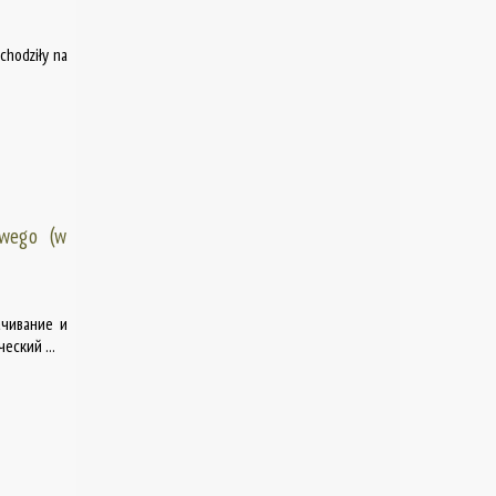
chodziły na
owego (w
ачивание и
еский ...