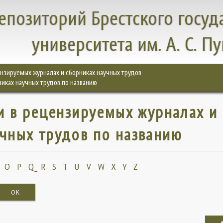
епозиторий Брестского госуд
университета им. А. С. П
цензируемых журналах и сборниках научных трудов
никах научных трудов по названию
ьи в рецензируемых журналах и
чных трудов по названию
O
P
Q
R
S
T
U
V
W
X
Y
Z
OK