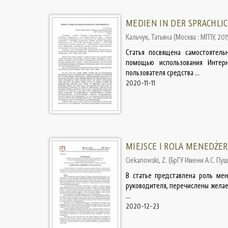
MEDIEN IN DER SPRACHLI
Кальчук, Татьяна
(
Москва : МГПУ
,
201
Статья посвящена самостоятел
помощью использования Интерн
пользователя средства ...
2020-11-11
MIEJSCE I ROLA MENEDŻER
Ciekanowski, Z.
(
БрГУ Имени А.С. Пу
В статье представлена роль мен
руководителя, перечислены жела
...
2020-12-23