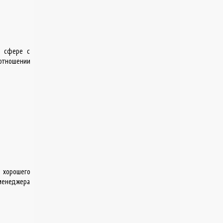
й сфере с
отношении
и хорошего
 менеджера