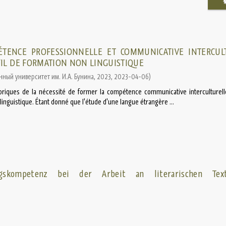
TENCE PROFESSIONNELLE ET COMMUNICATIVE INTERCUL
FIL DE FORMATION NON LINGUISTIQUE
ный университет им. И.А. Бунина, 2023
,
2023-04-06
)
éoriques de la nécessité de former la compétence communicative interculturell
linguistique. Étant donné que l'étude d'une langue étrangère ...
gskompetenz bei der Arbeit an literarischen Te