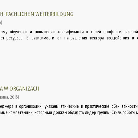
CH-FACHLICHEN WEITERBILDUNG
5
)
ьному обучению и повышению квалификации в своей профессионально
ет-ресурсов. В зависимости от направления вектора воздействия в 
A W ORGANIZACJI
шкина
,
2016
)
еджера в организации, указаны этические и практические обя- занност
емые компетенции, которыми должен обладать лидер группы. Стиль работы