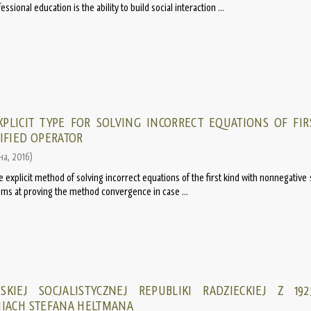
ional education is the ability to build social interaction ...
PLICIT TYPE FOR SOLVING INCORRECT EQUATIONS OF FIR
IFIED OPERATOR
на
,
2016
)
he explicit method of solving incorrect equations of the first kind with nonnegative 
 aims at proving the method convergence in case ...
KIEJ SOCJALISTYCZNEJ REPUBLIKI RADZIECKIEJ Z 19
NIACH STEFANA HELTMANA