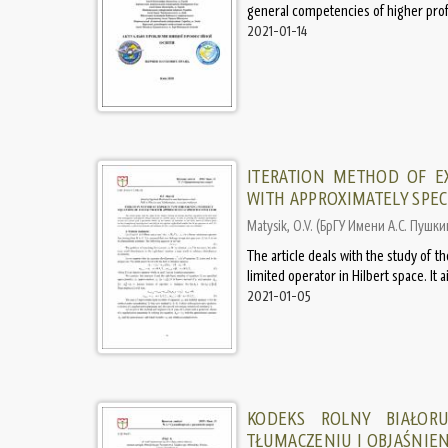
general competencies of higher profess
2021-01-14
ITERATION METHOD OF EX
WITH APPROXIMATELY SPEC
Matysik, O.V.
(
БрГУ Имени А.С. Пушки
The article deals with the study of t
limited operator in Hilbert space. It
2021-01-05
KODEKS ROLNY BIAŁORUS
TŁUMACZENIU I OBJAŚNIE