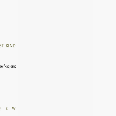
ST KIND
self-adjoint
25 r. W