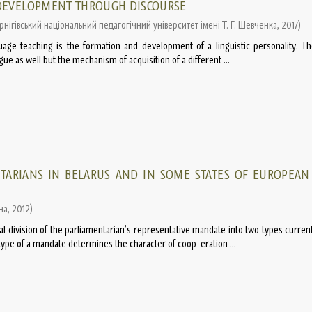
 DEVELOPMENT THROUGH DISCOURSE
рнігівський національний педагогічний університет імені Т. Г. Шевченка
,
2017
)
age teaching is the formation and development of a linguistic personality. The
gue as well but the mechanism of acquisition of a different ...
TARIANS IN BELARUS AND IN SOME STATES OF EUROPEAN
на
,
2012
)
al division of the parliamentarian’s representative mandate into two types current
ype of a mandate determines the character of coop-eration ...