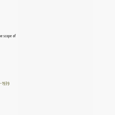
the scope of
-1939