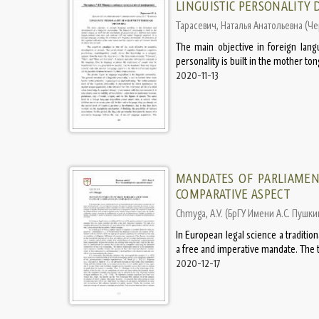
LINGUISTIC PERSONALITY
Тарасевич, Наталья Анатольевна
(
Че
The main objective in foreign langu
personality is built in the mother ton
2020-11-13
MANDATES OF PARLIAMEN
COMPARATIVE ASPECT
Chmyga, A.V.
(
БрГУ Имени А.С. Пушки
In European legal science a tradition
a free and imperative mandate. The t
2020-12-17