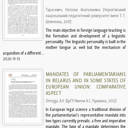
Тарасевич, Наталья Анатольевна
(
Чернігівський
національний педагогічний університет імені Т. Г.
Шевченка
,
2017
)
The main objective in foreign language teaching is
the formation and development of a linguistic
personality. The linguistic personality is built in the
mother tongue as well but the mechanism of
acquisition of a different ...
2020-11-13
MANDATES OF PARLIAMENTARIANS
IN BELARUS AND IN SOME STATES OF
EUROPEAN UNION: COMPARATIVE
ASPECT
Chmyga, A.V.
(
БрГУ Имени А.С. Пушкина
,
2012
)
In European legal science a traditional division of
the parliamentarian’s representative mandate into
two types currently prevails: a free and imperative
mandate. The type of a mandate determines the