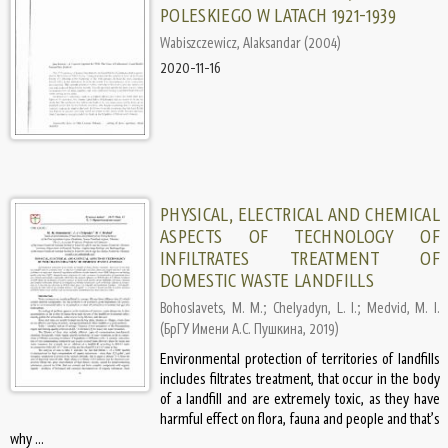
POLESKIEGO W LATACH 1921-1939
Wabiszczewicz, Alaksandar
(
2004
)
2020-11-16
PHYSICAL, ELECTRICAL AND CHEMICAL
ASPECTS OF TECHNOLOGY OF
INFILTRATES TREATMENT OF
DOMESTIC WASTE LANDFILLS
Bohoslavets, M. M.
;
Chelyadyn, L. I.
;
Medvid, M. I.
(
БрГУ Имени А.С. Пушкина
,
2019
)
Environmental protection of territories of landfills
includes filtrates treatment, that occur in the body
of a landfill and are extremely toxic, as they have
harmful effect on flora, fauna and people and thatʼs
why ...