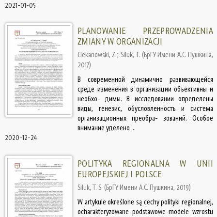
2021-01-05
PLANOWANIE PRZEPROWADZENIA
ZMIANY W ORGANIZACJI
Ciekanowski, Z.
;
Siluk, T.
(
БрГУ Имени А.С. Пушкина
,
2017
)
В современной динамично развивающейся
среде изменения в организации объективны и
необхо- димы. В исследовании определены
виды, генезис, обусловленность и система
организационных преобра- зований. Особое
внимание уделено ...
2020-12-24
POLITYKA REGIONALNA W UNII
EUROPEJSKIEJ I POLSCE
Siluk, T. S.
(
БрГУ Имени А.С. Пушкина
,
2019
)
W artykule określone są cechy polityki regionalnej,
ocharakteryzowane podstawowe modele wzrostu