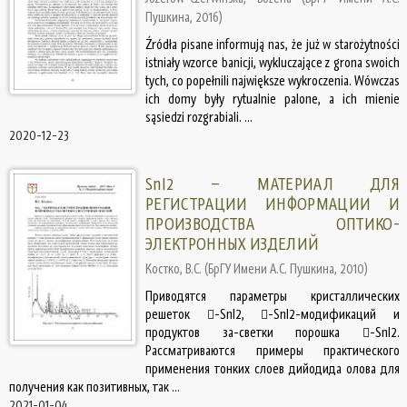
Пушкина
,
2016
)
Źródła pisane informują nas, że już w starożytności
istniały wzorce banicji, wykluczające z grona swoich
tych, co popełnili największe wykroczenia. Wówczas
ich domy były rytualnie palone, a ich mienie
sąsiedzi rozgrabiali. ...
2020-12-23
SnI2 – МАТЕРИАЛ ДЛЯ
РЕГИСТРАЦИИ ИНФОРМАЦИИ И
ПРОИЗВОДСТВА ОПТИКО-
ЭЛЕКТРОННЫХ ИЗДЕЛИЙ
Костко, В.С.
(
БрГУ Имени А.С. Пушкина
,
2010
)
Приводятся параметры кристаллических
решеток -SnI2, -SnI2-модификаций и
продуктов за-светки порошка -SnI2.
Рассматриваются примеры практического
применения тонких слоев дийодида олова для
получения как позитивных, так ...
2021-01-04