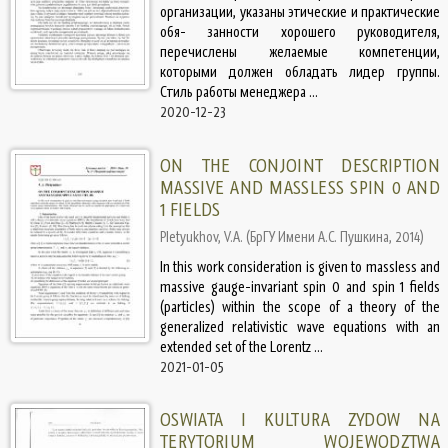
организации, указаны этические и практические
обя- занности хорошего руководителя,
перечислены желаемые компетенции,
которыми должен обладать лидер группы.
Стиль работы менеджера ...
2020-12-23
ON THE CONJOINT DESCRIPTION
MASSIVE AND MASSLESS SPIN 0 AND
1 FIELDS
Pletyukhov, V.A.
(
БрГУ Имени А.С. Пушкина
,
2014
)
In this work consideration is given to massless and
massive gauge-invariant spin 0 and spin 1 fields
(particles) within the scope of a theory of the
generalized relativistic wave equations with an
extended set of the Lorentz ...
2021-01-05
OSWIATA I KULTURA ZYDOW NA
TERYTORIUM WOJEWODZTWA