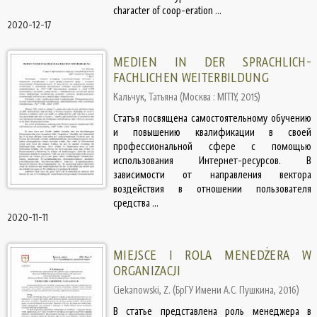
character of coop-eration ...
2020-12-17
MEDIEN IN DER SPRACHLICH-
FACHLICHEN WEITERBILDUNG
Кальчук, Татьяна
(
Москва : МГПУ
,
2015
)
Статья посвящена самостоятельному обучению
и повышению квалификации в своей
профессиональной сфере с помощью
использования Интернет-ресурсов. В
зависимости от направления вектора
воздействия в отношении пользователя
средства ...
2020-11-11
MIEJSCE I ROLA MENEDŻERA W
ORGANIZACJI
Ciekanowski, Z.
(
БрГУ Имени А.С. Пушкина
,
2016
)
В статье представлена роль менеджера в