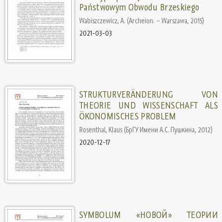
Państwowym Obwodu Brzeskiego
Wabiszczewicz, А.
(
Archeion. – Warszawa
,
2015
)
2021-03-03
STRUKTURVERÄNDERUNG VON
THEORIE UND WISSENSCHAFT ALS
ÖKONOMISCHES PROBLEM
Rosenthal, Klaus
(
БрГУ Имени А.С. Пушкина
,
2012
)
2020-12-17
SYMBOLUM «НОВОЙ» ТЕОРИИ