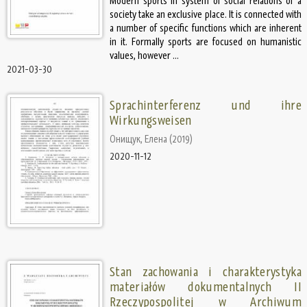
Modern sports in system of social relations of a
society take an exclusive place. It is connected with
a number of specific functions which are inherent
in it. Formally sports are focused on humanistic
values, however ...
2021-03-30
Sprachinterferenz und ihre
Wirkungsweisen
Онищук, Елена
(
2019
)
2020-11-12
Stan zachowania i charakterystyka
materiałów dokumentalnych II
Rzeczypospolitej w Archiwum