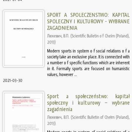
SPORT A SPOLECZENSTWO: KAPITAL
SPOLECZNY I KULTUROWY - WYBRANE
ZAGADNIENIA
Люкевич, В.П.
(
Scientific Bulletin o f Chelm (Poland)
,
2013
)
Modern sports in system o f social relations o f a
society take an exclusive place. It is connected with
a number o f specific functions which are inherent
in it. Formally sports are focused on humanistic
values, however ...
2021-03-30
Sport a społeczeństwo: kapitał
społeczny i kulturowy – wybrane
zagadnienia
Люкевич, В.П.
(
Scientific Bulletin of Chełm (Poland)
,
2013
)