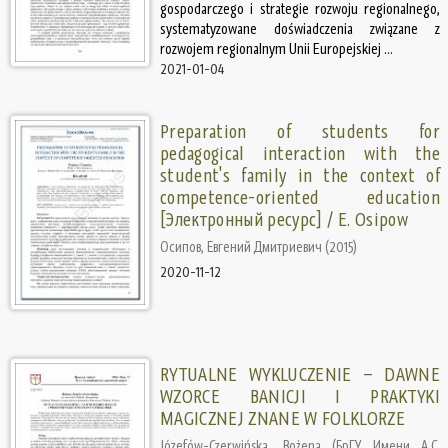
gospodarczego i strategie rozwoju regionalnego,
systematyzowane doświadczenia związane z
rozwojem regionalnym Unii Europejskiej ...
2021-01-04
Preparation of students for
pedagogical interaction with the
student's family in the context of
competence-oriented education
[Электронный ресурс] / Е. Оsipow
Осипов, Евгений Дмитриевич
(
2015
)
2020-11-12
RYTUALNE WYKLUCZENIE – DAWNE
WZORCE BANICJI I PRAKTYKI
MAGICZNEJ ZNANE W FOLKLORZE
Józefów-Czerwińska, Bożena
(
БрГУ Имени А.С.