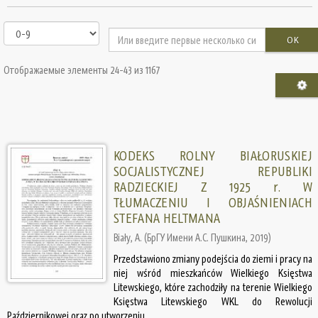
OK
Отображаемые элементы 24-43 из 1167
KODEKS ROLNY BIAŁORUSKIEJ
SOCJALISTYCZNEJ REPUBLIKI
RADZIECKIEJ Z 1925 r. W
TŁUMACZENIU I OBJAŚNIENIACH
STEFANA HELTMANA
Biały, A.
(
БрГУ Имени А.С. Пушкина
,
2019
)
Przedstawiono zmiany podejścia do ziemi i pracy na
niej wśród mieszkańców Wielkiego Księstwa
Litewskiego, które zachodziły na terenie Wielkiego
Księstwa Litewskiego WKL do Rewolucji
Październikowej oraz po utworzeniu ...