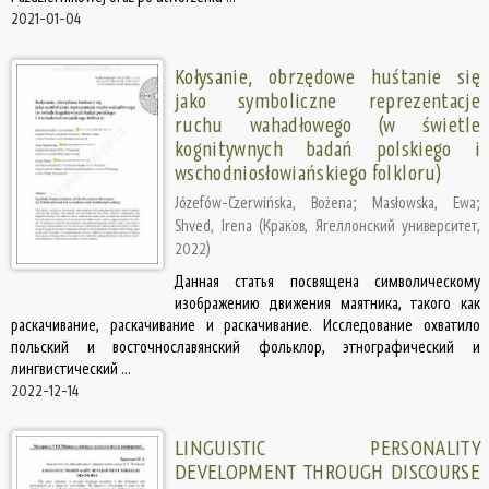
2021-01-04
Kołysanie, obrzędowe huśtanie się
jako symboliczne reprezentacje
ruchu wahadłowego (w świetle
kognitywnych badań polskiego i
wschodniosłowiańskiego folkloru)
Józefów-Czerwińska, Bożena
;
Masłowska, Ewa
;
Shved, Irena
(
Краков, Ягеллонский университет
,
2022
)
Данная статья посвящена символическому
изображению движения маятника, такого как
раскачивание, раскачивание и раскачивание. Исследование охватило
польский и восточнославянский фольклор, этнографический и
лингвистический ...
2022-12-14
LINGUISTIC PERSONALITY
DEVELOPMENT THROUGH DISCOURSE