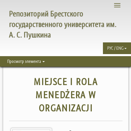
Toggle
Репозиторий Брестского
navigati
государственного университета им.
А. С. Пушкина
РУС / ENG
Просмотр элемента
MIEJSCE I ROLA
MENEDŻERA W
ORGANIZACJI