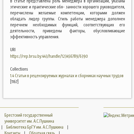
В статье представлена роль менеджера в организации, указаны
этические и практические обя- занности хорошего руководителя,
перечислены желаемые компетенции, которыми должен
обладать лидер группы. Стиль работы менеджера дополнен
перечнем необходимых функций, соответствующих его
деятельности, приведены факторы, обусловливающие
эффективность управления.
URI
https://rep.brsu.by:443/handle/123456789/6390
Collections
1.4 Статьи в рецензируемых журналах и сборниках научных трудов
[1167]
Брестский государственный
университет им. А.С.Пушкина
|
Библиотека БрГУ им. А.С.Пушкина
|
Контакты
|
Обратная связь
|