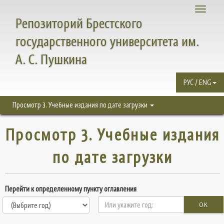
Toggle
Репозиторий Брестского
navigati
государственного университета им.
А. С. Пушкина
РУС / ENG
Просмотр 3. Учебные издания по дате загрузки
Просмотр 3. Учебные издания
по дате загрузки
Перейти к определенному пункту оглавления
OK