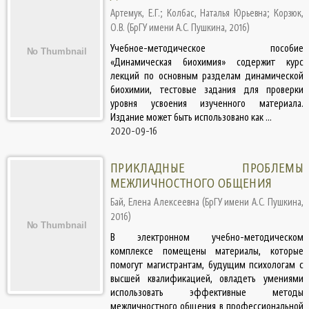
Артемук, Е.Г.
;
Колбас, Наталья Юрьевна
;
Корзюк,
О.В.
(
БрГУ имени А.С. Пушкина
,
2016
)
Учебное-методическое пособие
«Динамическая биохимия» содержит курс
лекций по основным разделам динамической
биохимии, тестовые задания для проверки
уровня усвоения изученного материала.
Издание может быть использовано как ...
2020-09-16
ПРИКЛАДНЫЕ ПРОБЛЕМЫ
МЕЖЛИЧНОСТНОГО ОБЩЕНИЯ
Бай, Елена Алексеевна
(
БрГУ имени А.С. Пушкина
,
2016
)
В электронном учебно-методическом
комплексе помещены материалы, которые
помогут магистрантам, будущим психологам с
высшей квалификацией, овладеть умениями
использовать эффективные методы
межличностного общения в профессиональной