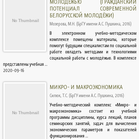
МОЛОДЁЖЬЮ (ГРАЖДАНСКИЙ
ПОТЕНЦИАЛ СОВРЕМЕННОЙ
БЕЛОРУССКОЙ МОЛОДЁЖИ)
Мозерова, М.Н.
(
БрГУ имени А.С. Пушкина
,
2016
)
В электронном учебно-методическом
комплексе помещены материалы, которые
помогут будущим специалистам по социальной
работе овладеть методами и технологиями
социальной работы с молодёжью. В комплексе
представлены учебная ...
2020-09-16
МИКРО- И МАКРОЭКОНОМИКА
Силюк, Т.С.
(
БрГУ имени А.С. Пушкина
,
2016
)
Учебно-методический комплекс «Микро- и
макроэкономика» состоит из учебной
программы дисциплины, курса лекций, планов
семинарских занятий, задач для вычисления
экономических параметров и показателей
функционирования ...