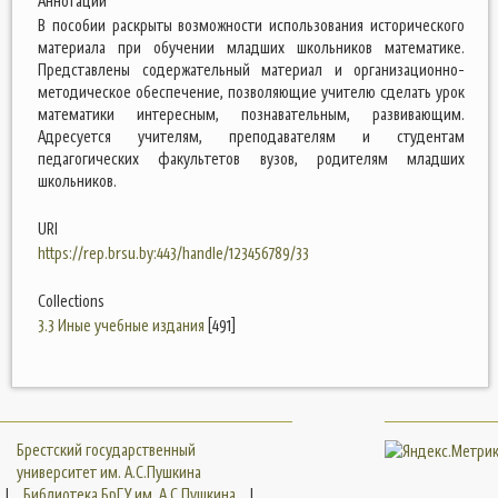
Аннотации
В пособии раскрыты возможности использования исторического
материала при обучении младших школьников математике.
Представлены содержательный материал и организационно-
методическое обеспечение, позволяющие учителю сделать урок
математики интересным, познавательным, развивающим.
Адресуется учителям, преподавателям и студентам
педагогических факультетов вузов, родителям младших
школьников.
URI
https://rep.brsu.by:443/handle/123456789/33
Collections
3.3 Иные учебные издания
[491]
Брестский государственный
университет им. А.С.Пушкина
|
Библиотека БрГУ им. А.С.Пушкина
|