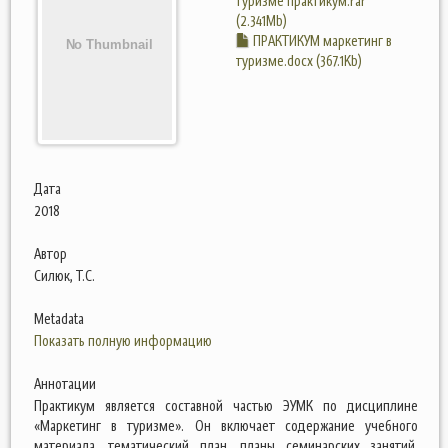
туризме практикум.rar
(2.341Mb)
ПРАКТИКУМ маркетинг в
туризме.docx (367.1Kb)
Дата
2018
Автор
Силюк, Т.С.
Metadata
Показать полную информацию
Аннотации
Практикум является составной частью ЭУМК по дисциплине
«Маркетинг в туризме». Он включает содержание учебного
материала, тематический план, планы семинарских занятий,