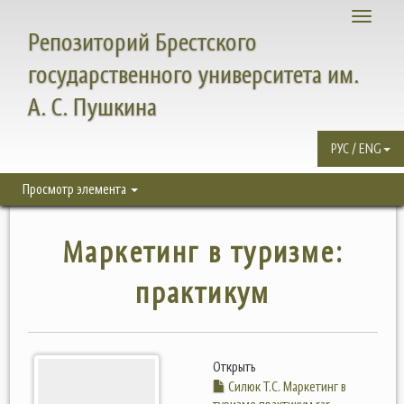
Toggle
Репозиторий Брестского
navigati
государственного университета им.
А. С. Пушкина
РУС / ENG
Просмотр элемента
Маркетинг в туризме:
практикум
Открыть
Силюк Т.С. Маркетинг в