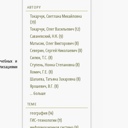
АВТОРУ
Токарчук, Светлана Михайловна
(39)
Токарчук, Олег Васильевич (12)
Саваневский, Н.К. (9)
Матысик, Олег Викторович (8)
Северин, Сергей Николаевич (8)
Силюк, Т.С. (8)
учебных и
Ступень, Нонна Степановна (8)
лизациями
Хомич, Г.Е. (8)
Шалаева, Татьяна Захаровна (8)
Ярошевич, В.Г. (8)
... больше
ТЕМЕ
география (14)
ГИС-технологии (11)
информационная система (9)