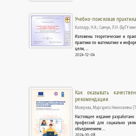
Учебно-поисковая практик
Каллаур, Н.А.
;
Савчук, Л.Н.
(
БрГУ име
Изложены теоретические и прак
практики по математике и инфор
цели, ...
2024-12-04
Как оказывать качестве
рекомендации
Мозерова, Маргарита Николаевна
(
Настоящее издание разработано 
профессий для социально уязв
объединением ...
2024-10-08