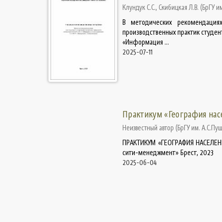
Клундук С.С., Скибицкая Л.В.
(
БрГУ и
В методических рекомендациях
производственных практик студент
«Информация ...
2025-07-11
Практикум «География нас
Неизвестный автор
(
БрГУ им. А.С.Пу
ПРАКТИКУМ «ГЕОГРАФИЯ НАСЕЛЕНИ
сити-менеджмент» Брест, 2023
2025-06-04