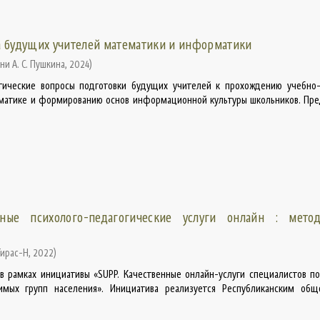
а будущих учителей математики и информатики
ни А. С. Пушкина
,
2024
)
тические вопросы подготовки будущих учителей к прохождению учебно-
матике и формированию основ информационной культуры школьников. Пр
нные психолого-педагогические услуги онлайн : метод
Тирас-Н
,
2022
)
в рамках инициативы «SUPP. Качественные онлайн-услуги специалистов 
имых групп населения». Инициатива реализуется Республиканским общ