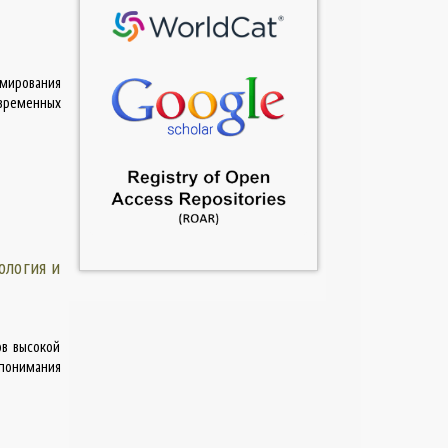
ирования
временных
ология и
ов высокой
понимания