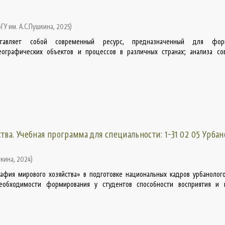
рГУ им. А.С.Пушкина
,
2025
)
ставляет собой современный ресурс, предназначенный для форм
географических объектов и процессов в различных странах; анализа со
тва. Учебная программа для специальности: 1-31 02 05 Урбан
шкина
,
2024
)
афия мирового хозяйства» в подготовке национальных кадров урбанолог
еобходимости формирования у студентов способности восприятия и 