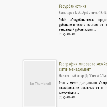
Геоурбанистика
Богдасаров, М.А.
;
Артёменко, С.В.
(
Б
ЭУМК «Геоурбанистика» пред
урбанологического восприятия 
тенденций урбанизации; ...
2025-06-04
География мирового хозяйс
сити-менеджмент
Неизвестный автор
(
БрГУ им. А.С.Пу
Роль и место дисциплины «Геогр
квалификации заключаются в н
сложнейших ...
2025-06-04