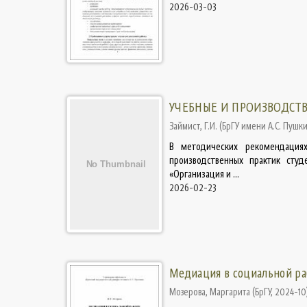
2026-03-03
УЧЕБНЫЕ И ПРОИЗВОДСТ
Займист, Г.И.
(
БрГУ имени А.С. Пушк
В методических рекомендациях
производственных практик студ
«Организация и ...
2026-02-23
Медиация в социальной ра
Мозерова, Маргарита
(
БрГУ
,
2024-10