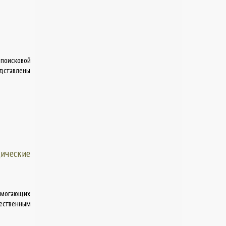
поисковой
едставлены
ические
помогающих
ественным