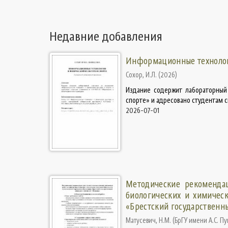
Недавние добавления
Информационные технологи
Сохор, И.Л.
(
2026
)
Издание содержит лабораторный
спорте» и адресовано студентам с
2026-07-01
Методические рекоменда
биологических и химическ
«Брестский государственн
Матусевич, Н.М.
(
БрГУ имени А.С. П