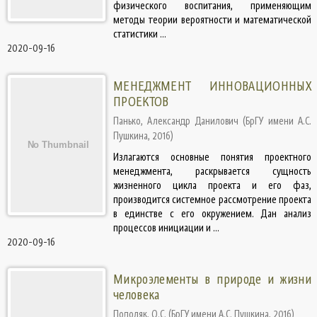
физического воспитания, применяющим
методы теории вероятности и математической
статистики ...
2020-09-16
МЕНЕДЖМЕНТ ИННОВАЦИОННЫХ
ПРОЕКТОВ
Панько, Александр Данилович
(
БрГУ имени А.С.
Пушкина
,
2016
)
Излагаются основные понятия проектного
менеджмента, раскрывается сущность
жизненного цикла проекта и его фаз,
производится системное рассмотрение проекта
в единстве с его окружением. Дан анализ
процессов инициации и ...
2020-09-16
Микроэлементы в природе и жизни
человека
Подоляк, О.С.
(
БрГУ имени А.С. Пушкина
,
2016
)