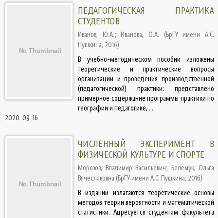
ПЕДАГОГИЧЕСКАЯ ПРАКТИКА
СТУДЕНТОВ
Иванов, Ю.А.
;
Иванова, О.А.
(
БрГУ имени А.С.
Пушкина
,
2016
)
В учебно-методическом пособии изложены
теоретические и практические вопросы
организации и проведения производственной
(педагогической) практики: представлено
примерное содержание программы практики по
географии и педагогике, ...
2020-09-16
ЧИСЛЕННЫЙ ЭКСПЕРИМЕНТ В
ФИЗИЧЕСКОЙ КУЛЬТУРЕ И СПОРТЕ
Морозов, Владимир Васильевич
;
Белемук, Ольга
Вячеславовна
(
БрГУ имени А.С. Пушкина
,
2016
)
В издании излагаются теоретические основы
методов теории вероятности и математической
статистики. Адресуется студентам факультета