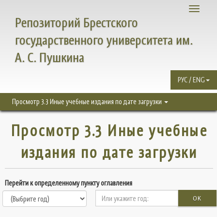
Toggle
Репозиторий Брестского
navigati
государственного университета им.
А. С. Пушкина
РУС / ENG
Просмотр 3.3 Иные учебные издания по дате загрузки
Просмотр 3.3 Иные учебные
издания по дате загрузки
Перейти к определенному пункту оглавления
OK