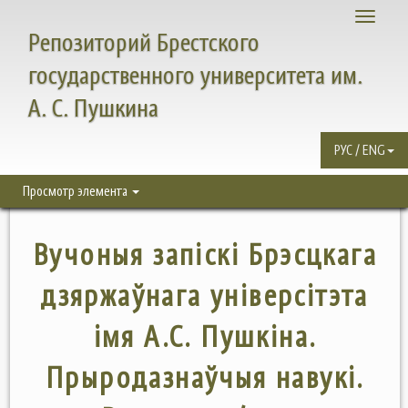
Toggle
Репозиторий Брестского
navigati
государственного университета им.
А. С. Пушкина
РУС / ENG
Просмотр элемента
Вучоныя запіскі Брэсцкага
дзяржаўнага універсітэта
імя А.С. Пушкіна.
Прыродазнаўчыя навукі.