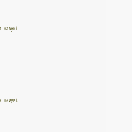
 навукі.
 навукі.