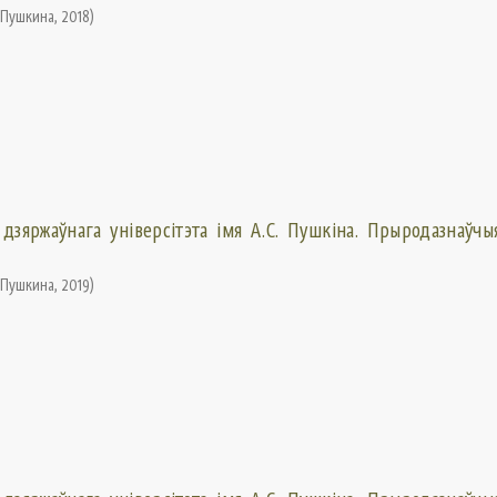
. Пушкина
,
2018
)
 дзяржаўнага універсітэта імя А.С. Пушкіна. Прыродазнаўчыя
. Пушкина
,
2019
)