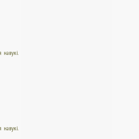
 навукі.
 навукі.