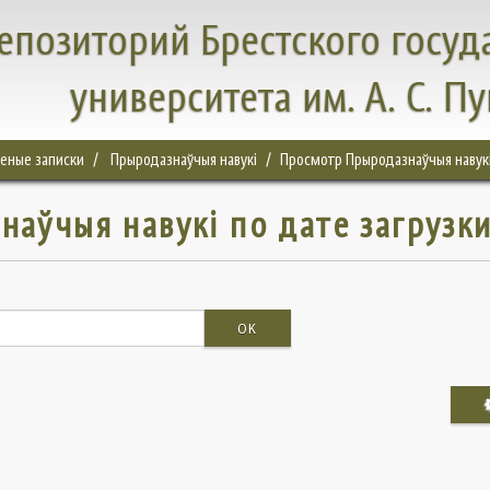
епозиторий Брестского госуд
университета им. А. С. П
ченые записки
Прыродазнаўчыя навукі
Просмотр Прыродазнаўчыя навукі
аўчыя навукі по дате загрузк
OK