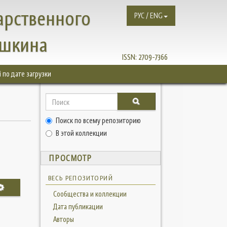
арственного
РУС / ENG
ушкина
ISSN:
2709-7366
 по дате загрузки
и
Поиск по всему репозиторию
В этой коллекции
ПРОСМОТР
ВЕСЬ РЕПОЗИТОРИЙ
Сообщества и коллекции
Дата публикации
Авторы