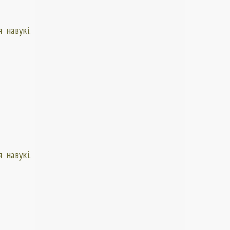
 навукі.
 навукі.