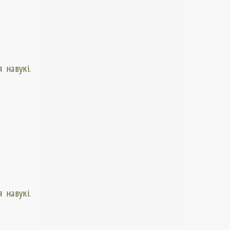
 навукі.
 навукі.