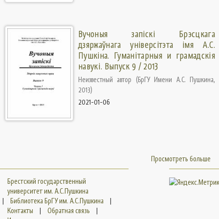
Вучоныя запіскі Брэсцкага
дзяржаўнага універсітэта імя А.С.
Пушкіна. Гуманiтарныя и грамадскiя
навукi. Выпуск 9 / 2013
Неизвестный автор
(
БрГУ Имени А.С. Пушкина
,
2013
)
2021-01-06
Просмотреть больше
Брестский государственный
университет им. А.С.Пушкина
|
Библиотека БрГУ им. А.С.Пушкина
|
Контакты
|
Обратная связь
|