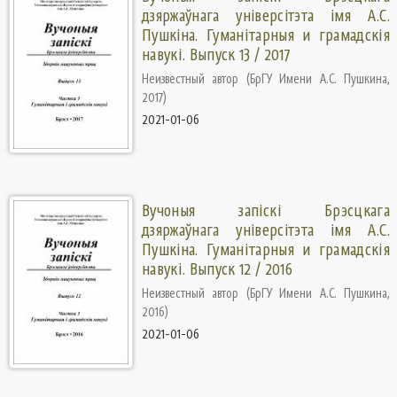
дзяржаўнага універсітэта імя А.С.
Пушкіна. Гуманiтарныя и грамадскiя
навукi. Выпуск 13 / 2017
Неизвестный автор
(
БрГУ Имени А.С. Пушкина
,
2017
)
2021-01-06
Вучоныя запіскі Брэсцкага
дзяржаўнага універсітэта імя А.С.
Пушкіна. Гуманiтарныя и грамадскiя
навукi. Выпуск 12 / 2016
Неизвестный автор
(
БрГУ Имени А.С. Пушкина
,
2016
)
2021-01-06