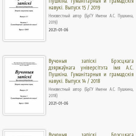
Пушкіна. Гуманiтарныя и грамадскiя
навукi. Выпуск 15 / 2019
Неизвестный автор
(
БрГУ Имени А.С. Пушкина
,
2019
)
2021-01-06
Вучоныя запіскі Брэсцкага
дзяржаўнага універсітэта імя А.С.
Пушкіна. Гуманiтарныя и грамадскiя
навукi. Выпуск 14 / 2018
Неизвестный автор
(
БрГУ Имени А.С. Пушкина
,
2018
)
2021-01-06
Вучоныя запіскі Брэсцкага