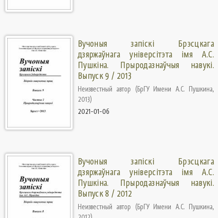
Вучоныя запіскі Брэсцкага
дзяржаўнага універсітэта імя А.С.
Пушкіна. Прыродазнаўчыя навукі.
Выпуск 9 / 2013
Неизвестный автор
(
БрГУ Имени А.С. Пушкина
,
2013
)
2021-01-06
Вучоныя запіскі Брэсцкага
дзяржаўнага універсітэта імя А.С.
Пушкіна. Прыродазнаўчыя навукі.
Выпуск 8 / 2012
Неизвестный автор
(
БрГУ Имени А.С. Пушкина
,
2012
)