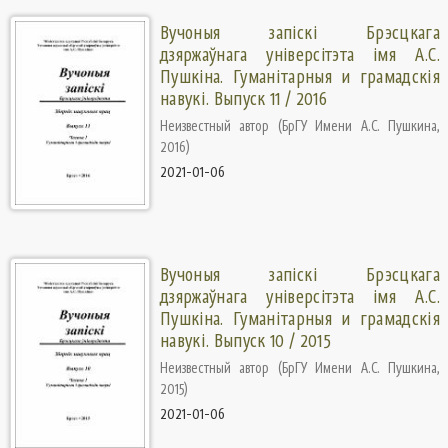
Вучоныя запіскі Брэсцкага
дзяржаўнага універсітэта імя А.С.
Пушкіна. Гуманiтарныя и грамадскiя
навукi. Выпуск 11 / 2016
Неизвестный автор
(
БрГУ Имени А.С. Пушкина
,
2016
)
2021-01-06
Вучоныя запіскі Брэсцкага
дзяржаўнага універсітэта імя А.С.
Пушкіна. Гуманiтарныя и грамадскiя
навукi. Выпуск 10 / 2015
Неизвестный автор
(
БрГУ Имени А.С. Пушкина
,
2015
)
2021-01-06