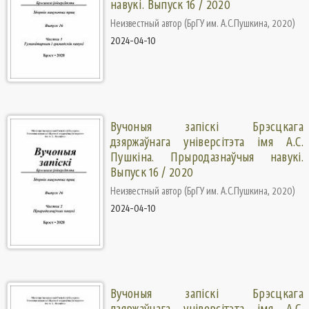
навукi. Выпуск 16 / 2020
Неизвестный автор
(
БрГУ им. А.С.Пушкина
,
2020
)
2024-04-10
Вучоныя запіскі Брэсцкага
дзяржаўнага універсітэта імя А.С.
Пушкіна. Прыродазнаўчыя навукі.
Выпуск 16 / 2020
Неизвестный автор
(
БрГУ им. А.С.Пушкина
,
2020
)
2024-04-10
Вучоныя запіскі Брэсцкага
дзяржаўнага універсітэта імя А.С.