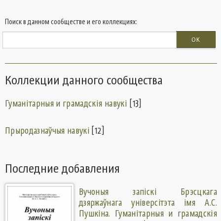
Поиск в данном сообществе и его коллекциях:
OK
Коллекции данного сообщества
Гуманiтарныя и грамадскiя навукi
[13]
Прыродазнаўчыя навукі
[12]
Последние добавления
Вучоныя запіскі Брэсцкага
дзяржаўнага універсітэта імя А.С.
Пушкіна. Гуманiтарныя и грамадскiя