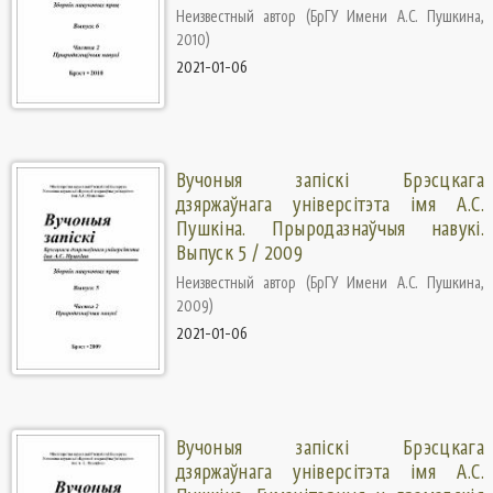
Неизвестный автор
(
БрГУ Имени А.С. Пушкина
,
2010
)
2021-01-06
Вучоныя запіскі Брэсцкага
дзяржаўнага універсітэта імя А.С.
Пушкіна. Прыродазнаўчыя навукі.
Выпуск 5 / 2009
Неизвестный автор
(
БрГУ Имени А.С. Пушкина
,
2009
)
2021-01-06
Вучоныя запіскі Брэсцкага
дзяржаўнага універсітэта імя А.С.