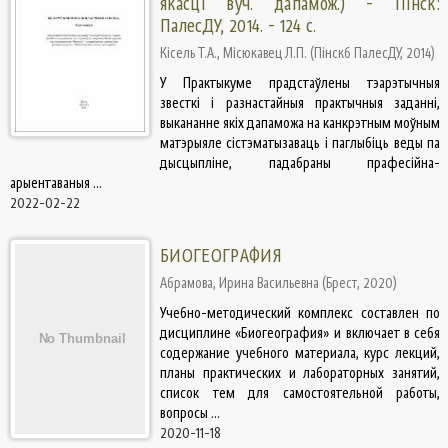
якасці вуч. дапамож.) - Пінск:
ПалесДУ, 2014. - 124 с.
Кісель Т.А., Місюкавец Л.П.
(
Пінск6 ПалесДУ
,
2014
)
У Практыкуме прадстаўлены тэарэтычныя
звесткі і разнастайныя практычныя заданні,
выкананне якіх дапаможа на канкрэтным моўным
матэрыяле сістэматызаваць і паглыбіць веды па
дысцыпліне, падабраны прафесійна-
арыентаваныя ...
2022-02-22
БИОГЕОГРАФИЯ
Абрамова, Ирина Васильевна
(
Брест
,
2020
)
Учебно-методический комплекс составлен по
дисциплине «Биогеография» и включает в себя
содержание учебного материала, курс лекций,
планы практических и лабораторных занятий,
список тем для самостоятельной работы,
вопросы ...
2020-11-18