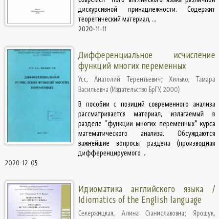
дискурсивной принадлежности. Содержит
теоретический материал, ...
2020-11-11
Дифференциальное исчисление
функций многих переменных
Усс, Анатолий Терентьевич
;
Хилько, Тамара
Васильевна
(
Издательство БрГУ
,
2000
)
В пособии с позиций современного анализа
рассматривается материал, излагаемый в
разделе "функции многих переменных" курса
математического анализа. Обсуждаются
важнейшие вопросы раздела (производная
дифференцируемого ...
2020-12-05
Идиоматика английского языка /
Idiomatics of the English language
Секержицкая, Алина Станиславовна
;
Ярошук,