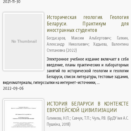
2021-11-30
Историческая геология. Геология
Беларуси. Практикум для
иностранных студентов
Богдасаров, Максим Альбертович
;
Галкин,
Александр Николаевич
;
Хадыева, Валентина
Степановна
(
2022
)
Электронное учебное издание включает в себя
введение, планы практических и лабораторных
занятий по исторической геологии и геологии
Беларуси, список литературы, тестовые задания,
видеоматериалы, гиперссылки на интернет-источники, ...
2022-09-06
ИСТОРИЯ БЕЛАРУСИ В КОНТЕКСТЕ
ЕВРОПЕЙСКОЙ ЦИВИЛИЗАЦИИ
Галимова, Н.П.
;
Савчук, Т.П.
;
Чуль, Р.В.
(
БрДУ імя А.С.
Пушкіна
,
2018
)