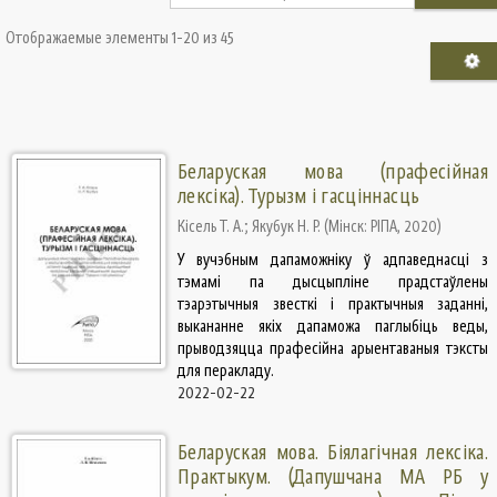
Отображаемые элементы 1-20 из 45
Беларуская мова (прафесійная
лексіка). Турызм і гасціннасць
Кісель Т. А.
;
Якубук Н. Р.
(
Мінск: РІПА
,
2020
)
У вучэбным дапаможніку ў адпаведнасці з
тэмамі па дысцыпліне прадстаўлены
тэарэтычныя звесткі і практычныя заданні,
выкананне якіх дапаможа паглыбіць веды,
прыводзяцца прафесійна арыентаваныя тэксты
для перакладу.
2022-02-22
Беларуская мова. Біялагічная лексіка.
Практыкум. (Дапушчана МА РБ у