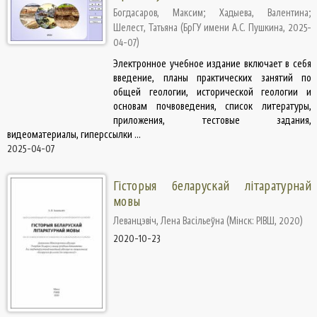
Богдасаров, Максим
;
Хадыева, Валентина
;
Шелест, Татьяна
(
БрГУ имени А.С. Пушкина
,
2025-
04-07
)
Электронное учебное издание включает в себя
введение, планы практических занятий по
общей геологии, исторической геологии и
основам почвоведения, список литературы,
приложения, тестовые задания,
видеоматериалы, гиперссылки ...
2025-04-07
Гісторыя беларускай літаратурнай
мовы
Леванцэвіч, Лена Васільеўна
(
Мінск: РІВШ
,
2020
)
2020-10-23