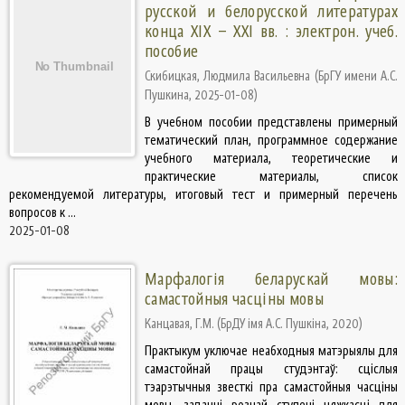
русской и белорусской литературах
конца ХIХ – ХХI вв. : электрон. учеб.
пособие
Скибицкая, Людмила Васильевна
(
БрГУ имени А.С.
Пушкина
,
2025-01-08
)
В учебном пособии представлены примерный
тематический план, программное содержание
учебного материала, теоретические и
практические материалы, список
рекомендуемой литературы, итоговый тест и примерный перечень
вопросов к ...
2025-01-08
Марфалогiя беларускай мовы:
самастойныя часцiны мовы
Канцавая, Г.М.
(
БрДУ iмя А.С. Пушкiна
,
2020
)
Практыкум уключае неабходныя матэрыялы для
самастойнай працы студэнтаў: сціслыя
тэарэтычныя звесткі пра самастойныя часціны
мовы, заданні рознай ступені цяжкасці для