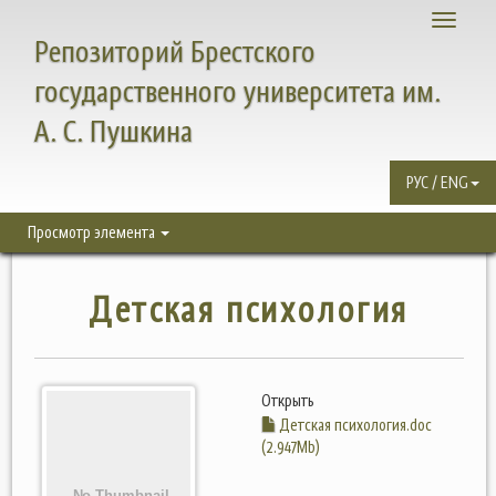
Toggle
Репозиторий Брестского
navigati
государственного университета им.
А. С. Пушкина
РУС / ENG
Просмотр элемента
Детская психология
Открыть
Детская психология.doc
(2.947Mb)