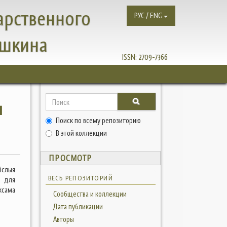
арственного
РУС / ENG
ушкина
ISSN:
2709-7366
ы
Поиск по всему репозиторию
В этой коллекции
ПРОСМОТР
іслыя
ВЕСЬ РЕПОЗИТОРИЙ
і для
ксама
Сообщества и коллекции
Дата публикации
Авторы