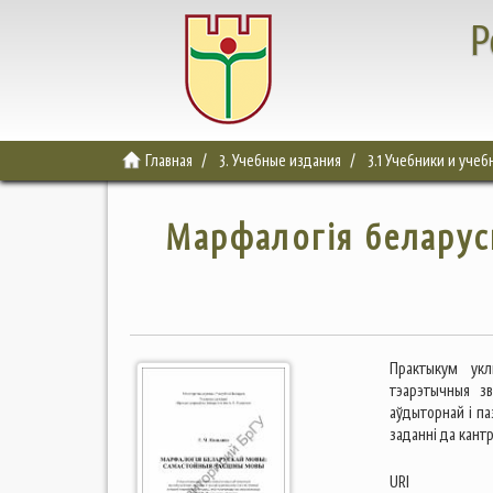
Р
Главная
3. Учебные издания
3.1 Учебники и уче
Марфалогiя беларус
Практыкум укл
тэарэтычныя з
аўдыторнай і п
заданні да кант
URI