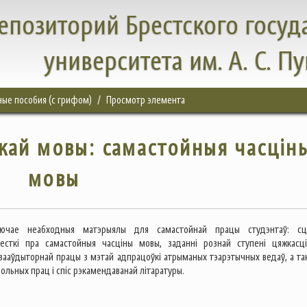
епозиторий Брестского госуд
университета им. А. С. П
бные пособия (с грифом)
Просмотр элемента
кай мовы: самастойныя часцiн
мовы
ючае неабходныя матэрыялы для самастойнай працы студэнтаў: сц
весткі пра самастойныя часціны мовы, заданні рознай ступені цяжкасц
азааўдыторнай працы з мэтай адпрацоўкі атрыманых тэарэтычных ведаў, а та
рольных прац і спіс рэкамендаванай літаратуры.