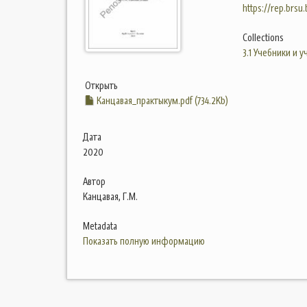
https://rep.brsu
Collections
3.1 Учебники и 
Открыть
Канцавая_практыкум.pdf (734.2Kb)
Дата
2020
Автор
Канцавая, Г.М.
Metadata
Показать полную информацию