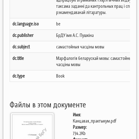
таксама заданні да кантрольных прац і спіс
рэкамендаванай літаратуры.
dc.language.iso
be
dc.publisher
БрДУ iмя А.С. Пушкiна
dc.subject
самастойныя часцiны мовы
dc.title
Марфалогiя беларускай мовы: самастойныя
часцiны мовы
dc.type
Book
Файлы в этом документе
Имя:
Канцавая_практыкум.pdf
Размер:
734.2Kb