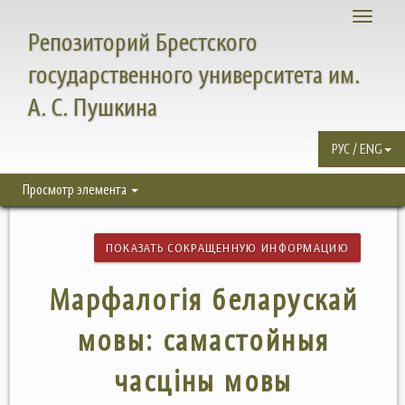
Toggle
Репозиторий Брестского
navigati
государственного университета им.
А. С. Пушкина
РУС / ENG
Просмотр элемента
ПОКАЗАТЬ СОКРАЩЕННУЮ ИНФОРМАЦИЮ
Марфалогiя беларускай
мовы: самастойныя
часцiны мовы