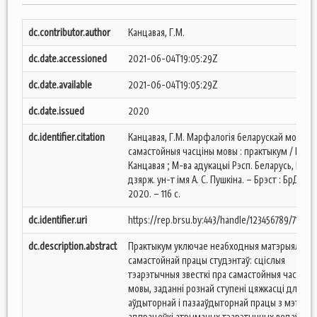
dc.contributor.author
Канцавая, Г.М.
dc.date.accessioned
2021-06-04T19:05:29Z
dc.date.available
2021-06-04T19:05:29Z
dc.date.issued
2020
dc.identifier.citation
Канцавая, Г.М. Марфалогія беларускай мовы:
самастойныя часціны мовы : практыкум / Г. М.
Канцавая ; М-ва адукацыi Рэсп. Беларусь, Брэс
дзярж. ун-т імя А. С. Пушкіна. – Брэст : БрДУ,
2020. – 116 с.
dc.identifier.uri
https://rep.brsu.by:443/handle/123456789/7191
dc.description.abstract
Практыкум уключае неабходныя матэрыялы д
самастойнай працы студэнтаў: сціслыя
тэарэтычныя звесткі пра самастойныя часціны
мовы, заданні рознай ступені цяжкасці для
аўдыторнай і пазааўдыторнай працы з мэтай
адпрацоўкі атрыманых тэарэтычных ведаў, а