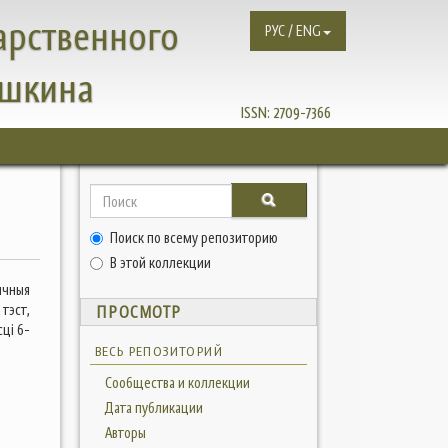
арственного
РУС / ENG
ушкина
ISSN:
2709-7366
Поиск по всему репозиторию
В этой коллекции
ычныя
 тэст,
ПРОСМОТР
цi 6-
ВЕСЬ РЕПОЗИТОРИЙ
Сообщества и коллекции
Дата публикации
Авторы