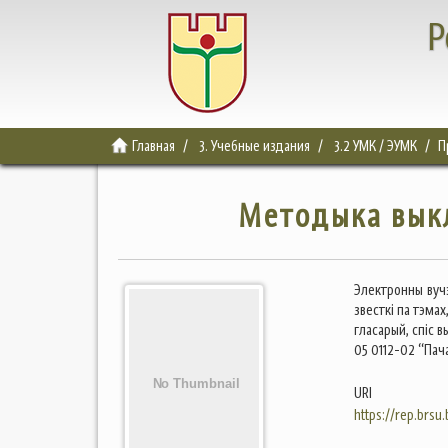
Р
Главная
3. Учебные издания
3.2 УМК / ЭУМК
П
Методыка вык
Электронны вуч
звесткі па тэма
гласарый, спіс 
05 0112-02 “Пач
URI
https://rep.brsu