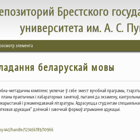
епозиторий Брестского госуд
университета им. А. С. П
росмотр элемента
ладання беларускай мовы
эбна-метадычны комплекс уключае ў сябе змест вучэбнай праграмы, тэарэт
х, планы практычных i лабараторных заняткаў, пытанні да экзамену, кантрольны
выкарыстанай i рэкамендаванай літаратуры. Адрасуецца студэнтам спецыяльнас
атковая адукацыя” дзённай i завочнай формаў атрымання адукацыi.
.by:443/handle/123456789/10966