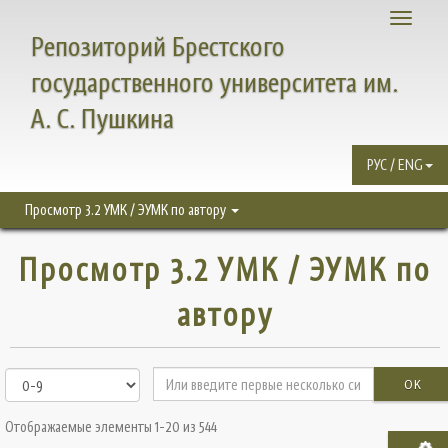
Toggle
Репозиторий Брестского
navigati
государственного университета им.
А. С. Пушкина
РУС / ENG
Просмотр 3.2 УМК / ЭУМК по автору
Просмотр 3.2 УМК / ЭУМК по
автору
OK
Отображаемые элементы 1-20 из 544