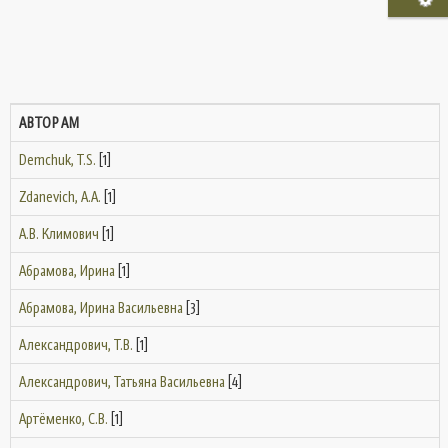
АВТОРАМ
Demchuk, T.S.
[1]
Zdanevich, A.A.
[1]
А.В. Климович
[1]
Абрамова, Ирина
[1]
Абрамова, Ирина Васильевна
[3]
Александрович, Т.В.
[1]
Александрович, Татьяна Васильевна
[4]
Артёменко, С.В.
[1]