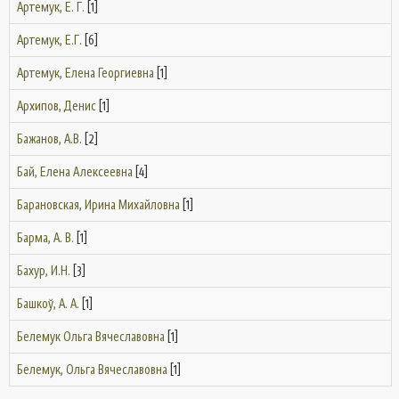
Артемук, Е. Г.
[1]
Артемук, Е.Г.
[6]
Артемук, Елена Георгиевна
[1]
Архипов, Денис
[1]
Бажанов, А.В.
[2]
Бай, Елена Алексеевна
[4]
Барановская, Ирина Михайловна
[1]
Барма, А. В.
[1]
Бахур, И.Н.
[3]
Башкоў, А. А.
[1]
Белемук Ольга Вячеславовна
[1]
Белемук, Ольга Вячеславовна
[1]