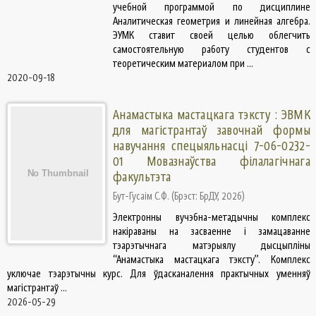
учебной программой по дисциплине
Аналитическая геометрия и линейная алгебра.
ЭУМК ставит своей целью облегчить
самостоятельную работу студентов с
теоретическим материалом при ...
2020-09-18
Анамастыка мастацкага тэксту : ЭВМК
для магістрантаў завочнай формы
навучання спецыяльнасці 7-06-0232-
01 Мовазнаўства філалагічнага
факультэта
Бут-Гусаім С.Ф.
(
Брэст: БрДУ
,
2026
)
Электронны вучэбна-метадычны комплекс
накіраваны на засваенне і замацаванне
тэарэтычнага матэрыялу дысцыпліны
“Анамастыка мастацкага тэксту”. Комплекс
уключае тэарэтычны курс. Для ўдасканалення практычных уменняў
магістрантаў ...
2026-05-29