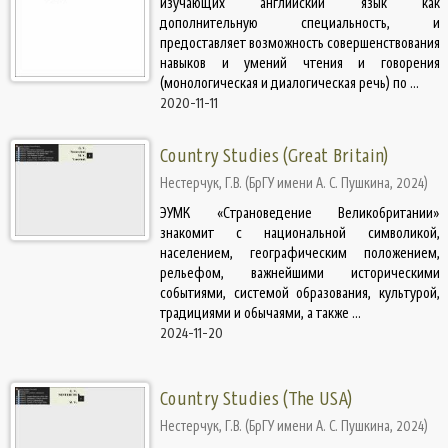
изучающих английский язык как
дополнительную специальность, и
предоставляет возможность совершенство­вания
навыков и умений чтения и говорения
(монологическая и диалогическая речь) по ...
2020-11-11
Country Studies (Great Britain)
Нестерчук, Г.В.
(
БрГУ имени А. С. Пушкина
,
2024
)
ЭУМК «Страноведение Великобритании»
знакомит с национальной символикой,
населением, географическим положением,
рельефом, важнейшими историческими
событиями, системой образования, культурой,
традициями и обычаями, а также ...
2024-11-20
Country Studies (The USA)
Нестерчук, Г.В.
(
БрГУ имени А. С. Пушкина
,
2024
)