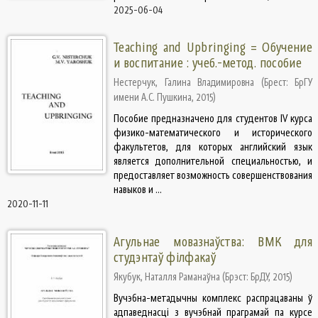
2025-06-04
Teaching and Upbringing = Обучение
и воспитание : учеб.-метод. пособие
Нестерчук, Галина Владимировна
(
Брест: БрГУ
имени А.С. Пушкина
,
2015
)
Пособие предназначено для студентов IV курса
физико-математического и исторического
факультетов, для которых английский язык
является дополнительной специальностью, и
предоставляет возможность совершенствования
навыков и ...
2020-11-11
Агульнае мовазнаўства: ВМК для
студэнтаў філфакаў
Якубук, Наталля Раманаўна
(
Брэст: БрДУ
,
2015
)
Вучэбна-метадычны комплекс распрацаваны ў
адпаведнасці з вучэбнай праграмай па курсе