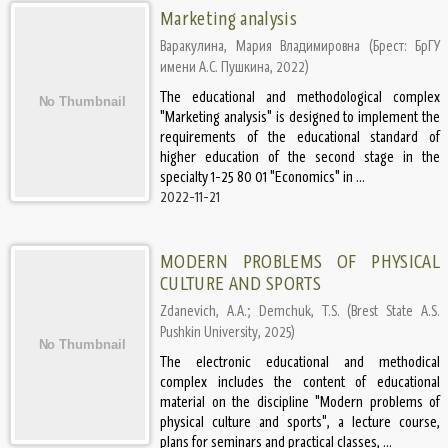
Marketing analysis
Варакулина, Мария Владимировна
(
Брест: БрГУ
имени А.С. Пушкина
,
2022
)
The educational and methodological complex
"Marketing analysis" is designed to implement the
requirements of the educational standard of
higher education of the second stage in the
specialty 1-25 80 01 "Economics" in ...
2022-11-21
MODERN PROBLEMS OF PHYSICAL
CULTURE AND SPORTS
Zdanevich, A.A.
;
Demchuk, T.S.
(
Brest State A.S.
Pushkin University
,
2025
)
The electronic educational and methodical
complex includes the content of educational
material on the discipline "Modern problems of
physical culture and sports", a lecture course,
plans for seminars and practical classes, ...