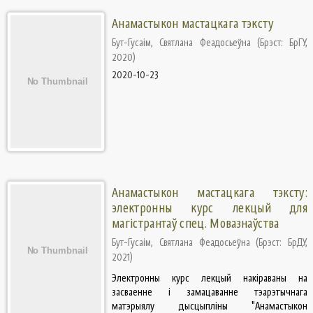
Анамастыкон мастацкага тэксту
Бут-Гусаім, Святлана Феадосьеўна
(
Брэст: БрГУ
,
2020
)
2020-10-23
Анамастыкон мастацкага тэксту:
электронны курс лекцый для
магістрантаў спец. Мовазнаўства
Бут-Гусаім, Святлана Феадосьеўна
(
Брэст: БрДУ
,
2021
)
Электронны курс лекцый накіраваны на
засваенне і замацаванне тэарэтычнага
матэрыялу дысцыпліны "Анамастыкон