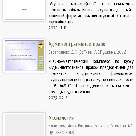
“Агульнае мовазнаўства” і прызначаецца
студэнтам філалагічнага факультэта дзённай і
завочнай форм атрымання адукацыі. У выданні
акрэсліваецца ...
2020-11-11
Административное право
Береговцова, Д.С.
(
БрГУ им. А.С.Пушкина
,
2025
)
Учебно-методический комплекс по курсу
«Административное право» предназначен для
студентов юридических факультетов,
осуществляющих подготовку по специальности
6-05-0421-01 «Правоведение» и направлен в
помощь студентам в их ...
2025-02-21
Аксиология
Климович, Анна Владимировна
(
БрГУ имени А.С.
Пушкина
,
2012
)