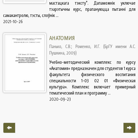
мастацкага тэксту". Дапаможнік уключае
тэарэтычны курс, прапануюцца пытанні для
самакантролю, тэсты, слоўнік ...
2021-10-26
АНАТОМИЯ
Панько, С.В.
;
Роменко, И.Г.
(
БрГУ имени А.С.
Пушкина
,
2009
)
Учебно-методический комплекс по курсу
«Анатомия» предназначен для студентов 1 курса
факультета физического воспитания
специальности 1-03 02 01 «Физическая
культура». Комплекс включает примерный
тематический план и программу ...
2020-09-23