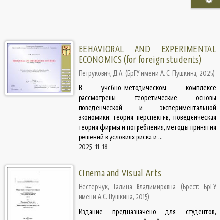
BEHAVIORAL AND EXPERIMENTAL
ECONOMICS (for foreign students)
Петрукович, Д.А.
(
БрГУ имени А. С. Пушкина
,
2025
)
В учебно-методическом комплексе
рассмотрены теоретические основы
поведенческой и экспериментальной
экономики: теория перспектив, поведенческая
теория фирмы и потребления, методы принятия
решений в условиях риска и ...
2025-11-18
Cinema and Visual Arts
Нестерчук, Галина Владимировна
(
Брест: БрГУ
имени А.С. Пушкина
,
2015
)
Издание предназначено для студентов,