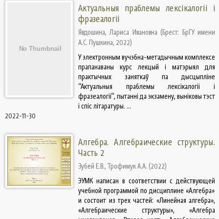
Актуальныя праблемы лексікалогіі і
фразеалогіі
Явдошина, Лариса Ивановна
(
Брест: БрГУ имени
А.С. Пушкина
,
2022
)
У электронным вучэбна-метадычным комплексе
прапанаваны курс лекцый і матэрыял для
практычных заняткаў па дысцыпліне
“Актуальныя праблемы лексікалогіі і
фразеалогіі”, пытанні да экзамену, выніковы тэст
і спіс літаратуры. ...
2022-11-30
Алгебра. Алгебраические структуры.
Часть 2
Зубей Е.В., Трофимук А.А.
(
2022
)
ЭУМК написан в соответствии с действующей
учебной программой по дисциплине «Алгебра»
и состоит из трех частей: «Линейная алгебра»,
«Алгебраические структуры», «Алгебра