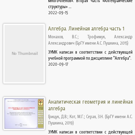
многочленов». Вторая часть «Алгебраические
структуры» ...
2022-09-15
Алгебра. Линейная алгебра часть 1
Монахов, В.С.
;
Трофимук, Александр
Александрович
(
БрГУ имени А.С. Пушкина
,
2015
)
ЭУМК написан в соответствии с действующей
учебной программой по дисциплине "Алгебра".
2020-09-17
Аналитическая геометрия и линейная
алгебра
Грицук, Д.В.
;
Кот, М.Г.
;
Серая, З.Н.
(
БрГУ имени А.С.
Пушкина
,
2019
)
ЭУМК написан в соответствии с действующей