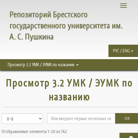
Toggle
Репозиторий Брестского
navigati
государственного университета им.
А. С. Пушкина
РУС / ENG
Просмотр 3.2 УМК / ЭУМК по названию
Просмотр 3.2 УМК / ЭУМК по
названию
OK
Отображаемые элементы 1-20 из 742