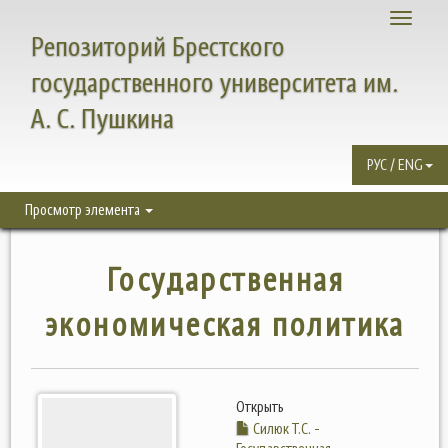
Toggle
Репозиторий Брестского
navigati
государственного университета им.
А. С. Пушкина
РУС / ENG
Просмотр элемента
Государственная
экономическая политика
Открыть
Силюк Т.С. -