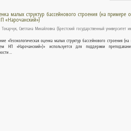
енка малых структур бассейнового строения (на примере 
НП «Нарочанский»)
;
Токарчук, Светлана Михайловна
(
Брестский государственный университет им
ние «Геоэкологическая оценка малых структур бассейнового строения (на
стем НП «Нарочанский»)» используется для поддержки преподавани
сти ...