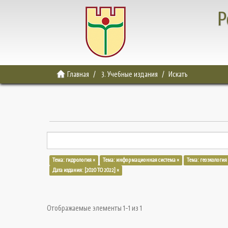
Р
Главная
3. Учебные издания
Искать
Тема: гидрология ×
Тема: информационная система ×
Тема: геоэкология
Дата издания: [2020 TO 2022] ×
Отображаемые элементы 1-1 из 1