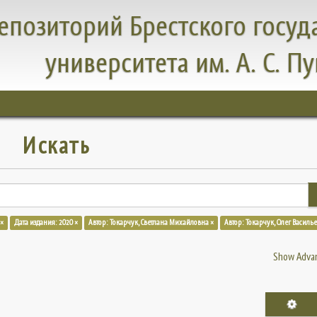
епозиторий Брестского госуд
университета им. А. С. П
Искать
 ×
Дата издания: 2020 ×
Автор: Токарчук, Светлана Михайловна ×
Автор: Токарчук, Олег Василь
Show Advan