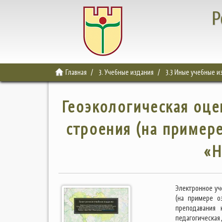
Р
Главная
3. Учебные издания
3.3 Иные учебные и
Геоэкологическая оце
строения (на пример
«Н
Электронное уч
(на примере о
преподавания 
педагогическая 