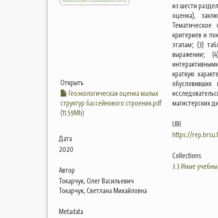
из шести раздел
оценка), закл
Тематическое 
критериев и по
этапам; (3) т
выражении; (
интерактивными
краткую характ
Открыть
обусловивших 
Геоэкологическая оценка малых
исследователь
структур бассейнового строения.pdf
магистерских ди
(11.59Mb)
URI
https://rep.brsu
Дата
2020
Collections
3.3 Иные учебны
Автор
Токарчук, Олег Васильевич
Токарчук, Светлана Михайловна
Metadata