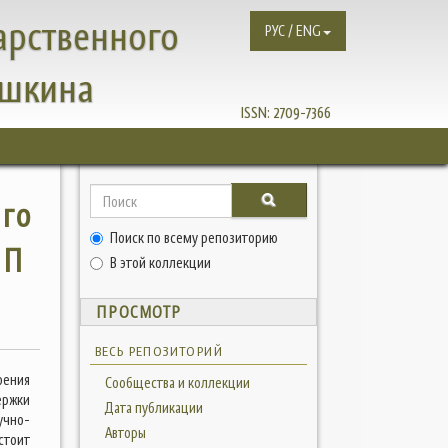
арственного
РУС / ENG
ушкина
ISSN:
2709-7366
ого
Поиск по всему репозиторию
НП
В этой коллекции
ПРОСМОТР
ВЕСЬ РЕПОЗИТОРИЙ
оения
Сообщества и коллекции
ержки
Дата публикации
учно-
Авторы
стоит