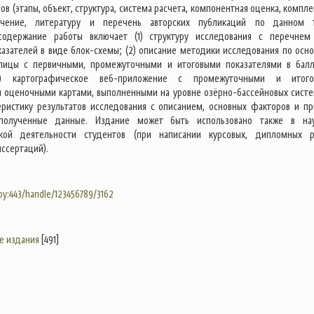
ов (этапы, объект, структура, система расчета, компонентная оценка, компле
ючение, литературу и перечень авторских публикаций по данном 
содержание работы включает (1) структуру исследования с перечнем
казателей в виде блок-схемы; (2) описание методики исследования по осн
аблицы с первичными, промежуточными и итоговыми показателями в бал
4) картографическое веб-приложение с промежуточными и итого
 оценочными картами, выполненными на уровне озёрно-бассейновых систем
еристику результатов исследования с описанием, основных факторов и пр
полученные данные. Издание может быть использовано также в на
ской деятельности студентов (при написании курсовых, дипломных р
ссертаций).
.by:443/handle/123456789/3162
е издания
[491]