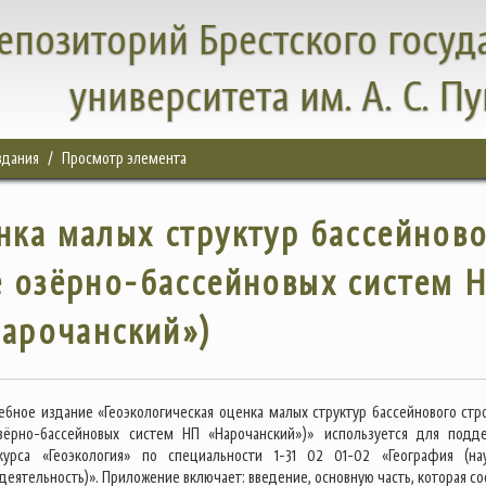
епозиторий Брестского госуд
университета им. А. С. П
здания
Просмотр элемента
нка малых структур бассейнов
е озёрно-бассейновых систем 
арочанский»)
ебное издание «Геоэкологическая оценка малых структур бассейнового стр
зёрно-бассейновых систем НП «Нарочанский»)» используется для подд
курса «Геоэкология» по специальности 1-31 02 01-02 «География (на
деятельность)». Приложение включает: введение, основную часть, которая со