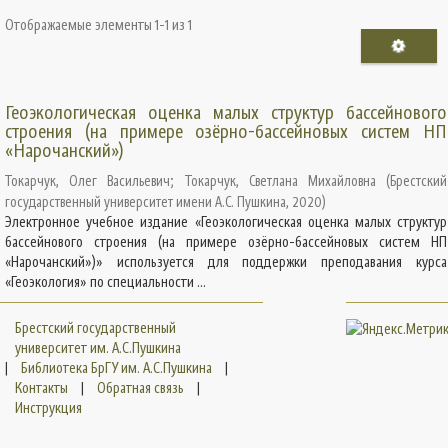
Отображаемые элементы 1-1 из 1
Геоэкологическая оценка малых структур бассейнового
строения (на примере озёрно-бассейновых систем НП
«Нарочанский»)
Токарчук, Олег Васильевич
;
Токарчук, Светлана Михайловна
(
Брестский
государственный университет имени А.С. Пушкина
,
2020
)
Электронное учебное издание «Геоэкологическая оценка малых структур
бассейнового строения (на примере озёрно-бассейновых систем НП
«Нарочанский»)» используется для поддержки преподавания курса
«Геоэкология» по специальности ...
Брестский государственный
университет им. А.С.Пушкина
|
Библиотека БрГУ им. А.С.Пушкина
|
Контакты
|
Обратная связь
|
Инструкция