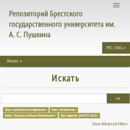
Toggle
Репозиторий Брестского
navigati
государственного университета им.
А. С. Пушкина
РУС / ENG
Искать
Искать
OK
Тема: оценочные исследования ×
Тема: геоэкология ×
Автор: Токарчук, Светлана Михайловна ×
Дата издания: [2020 TO 2022] ×
Show Advanced Filters