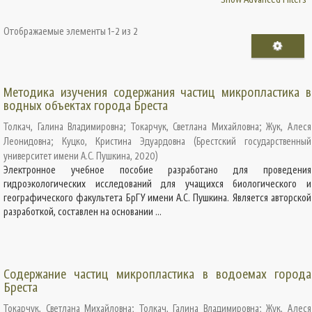
Отображаемые элементы 1-2 из 2
Методика изучения содержания частиц микропластика в
водных объектах города Бреста
Толкач, Галина Владимировна
;
Токарчук, Светлана Михайловна
;
Жук, Алеся
Леонидовна
;
Куцко, Кристина Эдуардовна
(
Брестский государственный
университет имени А.С. Пушкина
,
2020
)
Электронное учебное пособие разработано для проведения
гидроэкологических исследований для учащихся биологического и
географического факультета БрГУ имени А.С. Пушкина. Является авторской
разработкой, составлен на основании ...
Содержание частиц микропластика в водоемах города
Бреста
Токарчук, Светлана Михайловна
;
Толкач, Галина Владимировна
;
Жук, Алеся