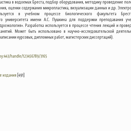
астика в водоемах Бреста, подбор оборудования, методику проведение пол
ания, оценки содержания микропластика, визуализации данных и др. Электр
льзуется в учебном процессе биологического факультета Брест
ого университета имени А.С. Пушкина для поддержки преподавания уч
дроэкология». Разработка используется в процессе чтения лекций и прове
занятий. Может быть использовано в научно-исследовательской деятель
написании курсовых, дипломных работ, магистерских диссертаций).
.by:443/handle/123456789/3165
е издания
[491]