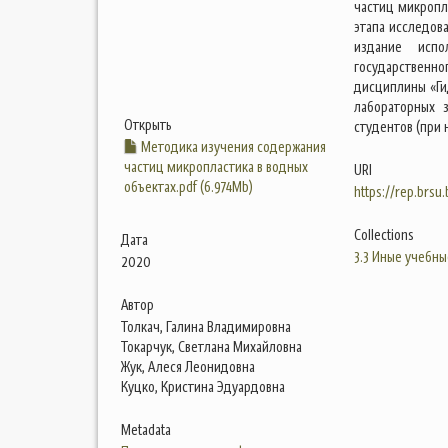
частиц микропл
этапа исследов
издание испо
государственн
дисциплины «Ги
лабораторных 
Открыть
студентов (при 
Методика изучения содержания
частиц микропластика в водных
URI
объектах.pdf (6.974Mb)
https://rep.brsu
Collections
Дата
3.3 Иные учебны
2020
Автор
Толкач, Галина Владимировна
Токарчук, Светлана Михайловна
Жук, Алеся Леонидовна
Куцко, Кристина Эдуардовна
Metadata