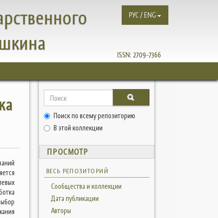
арственного
РУС / ENG
ушкина
ISSN:
2709-7366
ка
Поиск по всему репозиторию
В этой коллекции
ПРОСМОТР
ваний
ВЕСЬ РЕПОЗИТОРИЙ
яется
левых
Сообщества и коллекции
ботка
Дата публикации
ыбор
Авторы
жания