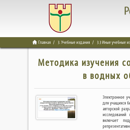
Р
Главная
3. Учебные издания
3.3 Иные учебные и
Методика изучения с
в водных о
Электронное уч
для учащихся б
авторской раз
исследований 
включает под
репрезентативн