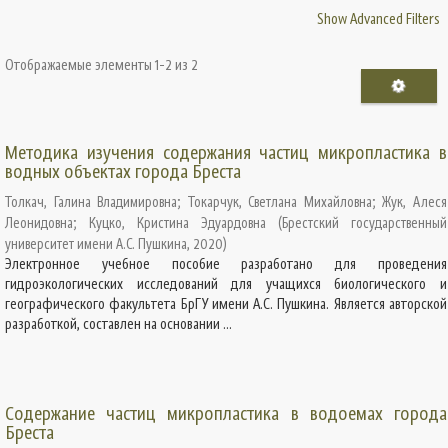
Show Advanced Filters
Отображаемые элементы 1-2 из 2
Методика изучения содержания частиц микропластика в
водных объектах города Бреста
Толкач, Галина Владимировна
;
Токарчук, Светлана Михайловна
;
Жук, Алеся
Леонидовна
;
Куцко, Кристина Эдуардовна
(
Брестский государственный
университет имени А.С. Пушкина
,
2020
)
Электронное учебное пособие разработано для проведения
гидроэкологических исследований для учащихся биологического и
географического факультета БрГУ имени А.С. Пушкина. Является авторской
разработкой, составлен на основании ...
Содержание частиц микропластика в водоемах города
Бреста