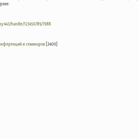
роке.
.by:443/handle/123456789/7988
конференций и семинаров
[2400]