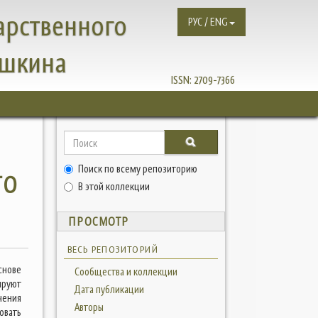
арственного
РУС / ENG
ушкина
ISSN:
2709-7366
Поиск по всему репозиторию
ГО
В этой коллекции
ПРОСМОТР
ВЕСЬ РЕПОЗИТОРИЙ
снове
Сообщества и коллекции
ируют
Дата публикации
чения
Авторы
овать