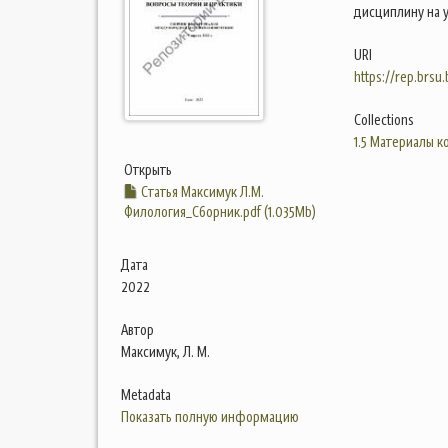
дисциплину на у
URI
https://rep.brsu
Collections
1.5 Материалы 
Открыть
Статья Максимук Л.М.
Филология_Сборник.pdf (1.035Mb)
Дата
2022
Автор
Максимук, Л. М.
Metadata
Показать полную информацию