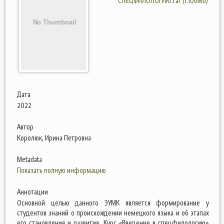
СПЕЦФИЛОЛОГИЮ.rar (1.106Mb)
Дата
2022
Автор
Королюк, Ирина Петровна
Metadata
Показать полную информацию
Аннотации
Основной целью данного ЭУМК является формирование у
студентов знаний о происхождении немецкого языка и об этапах
его становления и развития. Курс «Введение в спецфилологию»