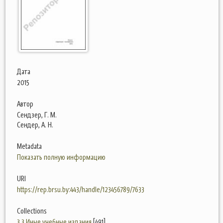
Дата
2015
Автор
Сендзер, Г. М.
Сендер, А. Н.
Metadata
Показать полную информацию
URI
https://rep.brsu.by:443/handle/123456789/7633
Collections
3.3 Иные учебные издания
[491]