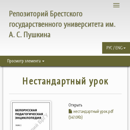
Toggle
Репозиторий Брестского
navigati
государственного университета им.
А. С. Пушкина
РУС / ENG
Просмотр элемента
Нестандартный урок
Открыть
нестандартный урок.pdf
(547.0Kb)