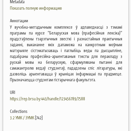
Metadata
Показать полную информацию
Аннотации
У вучэбна-метадычным комплексе ў адпаведнасці з тэмамі
праграмы па курсе “Беларуская мова (прафесійная лексіка)”
прадстаўлены тэарэтычныя звесткі і разнастайныя практычныя
заданні, выкананне якіх дапаможа на канкрэтным моўным
матэрыяле сістэматызаваць і паглыбіць веды па дысцыпліне,
падабраны прафесійна-арыентаваныя тэксты для перакладу з
рускай мовы на беларускую, сфармуляваны пытанні для
самакантролю ведаў студэнтаў, пададзены спіс літаратуры, які
дазволіць арыентавацца ў крыніцах інфармацыі па прадмеце.
Прызначаецца студэнтам гістарычнага факультэта.
URI
https://rep.brsu.by:443/handle/123456789/7588
Collections
3.2 УМК / ЭУМК
[742]