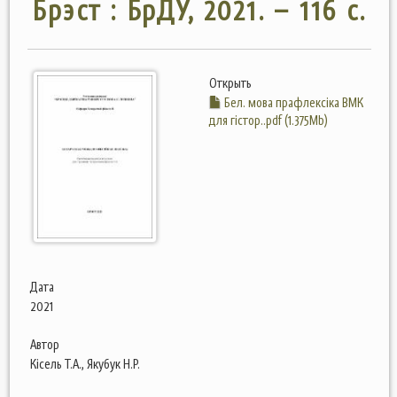
Брэст : БрДУ, 2021. – 116 с.
Открыть
Бел. мова прафлексіка ВМК
для гістор..pdf (1.375Mb)
Дата
2021
Автор
Кісель Т.А., Якубук Н.Р.