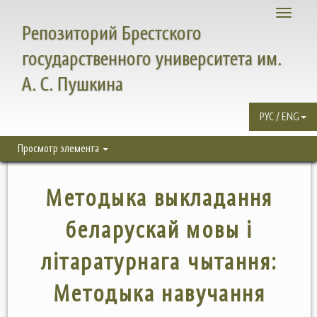
Toggle
Репозиторий Брестского
navigati
государственного университета им.
А. С. Пушкина
РУС / ENG
Просмотр элемента
Методыка выкладання
беларускай мовы i
лiтаратурнага чытання:
Методыка навучання