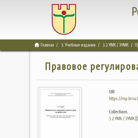
Р
Главная
3. Учебные издания
3.2 УМК / ЭУМК
П
Правовое регулиров
URI
https://rep.brsu
Collections
3.2 УМК / ЭУМК
[