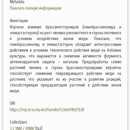
Metadata
Показать полную информацию
Аннотации
Изучено влияние брассиностероидов (гомобрассинолида и
эпикастастерона) на рост люпина узколистного и гороха посевного
в условиях воздействия ионов меди. Показано, что
гомобрассинолид и эпикастастерон обладают антистрессовым
действием в условиях токсического действия меди на бобовые
культуры, что выражается в снижении активности фермента
антиоксидантной защиты – каталазы. Предобработка семян
растений люпина и гороха брассиностероидами вероятно
способствует снижению повреждающего действия меди на
растения, что указывает на их участие в развитии реакций,
способствующих предадаптации растений к действию ионов
меди.
URI
https://rep.brsu.by:443/handle/123456789/7538
Collections
3.2 УМК / ЭУМК
[742]