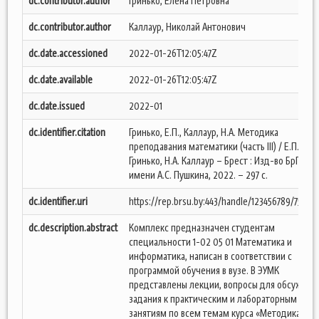
dc.contributor.author
Гринько, Елена Петровна
dc.contributor.author
Каллаур, Николай Антонович
dc.date.accessioned
2022-01-26T12:05:47Z
dc.date.available
2022-01-26T12:05:47Z
dc.date.issued
2022-01
dc.identifier.citation
Гринько, Е.П., Каллаур, Н.А. Методика
преподавания математики (часть III) / Е.П.
Гринько, Н.А. Каллаур – Брест : Изд-во БрГУ
имени А.С. Пушкина, 2022. – 297 с.
dc.identifier.uri
https://rep.brsu.by:443/handle/123456789/7526
dc.description.abstract
Комплекс предназначен студентам
специальности 1-02 05 01 Математика и
информатика, написан в соответствии с
программой обучения в вузе. В ЭУМК
представлены лекции, вопросы для обсужден
задания к практическим и лабораторным
занятиям по всем темам курса «Методика