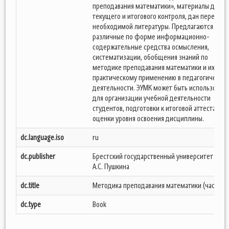
преподавания математики», материалы для
текущего и итогового контроля, дан перечень
необходимой литературы. Предлагаются
различные по форме информационно-
содержательные средства осмысления,
систематизации, обобщения знаний по
методике преподавания математики и их
практическому применению в педагогическо
деятельности. ЭУМК может быть использован
для организации учебной деятельности
студентов, подготовки к итоговой аттестации,
оценки уровня освоения дисциплины.
dc.language.iso
ru
dc.publisher
Брестский государственный университет име
А.С. Пушкина
dc.title
Методика преподавания математики (часть III)
dc.type
Book