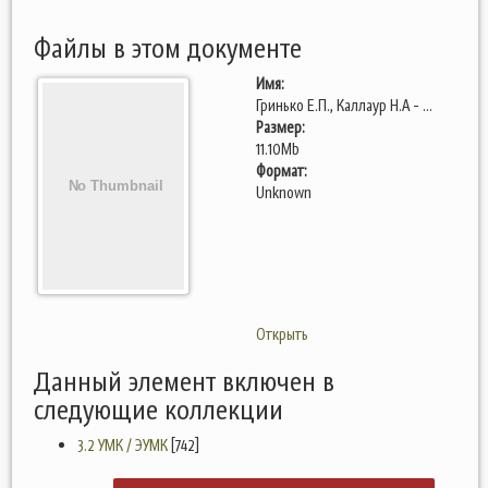
Файлы в этом документе
Имя:
Гринько Е.П., Каллаур Н.А - ...
Размер:
11.10Mb
Формат:
Unknown
Открыть
Данный элемент включен в
следующие коллекции
3.2 УМК / ЭУМК
[742]