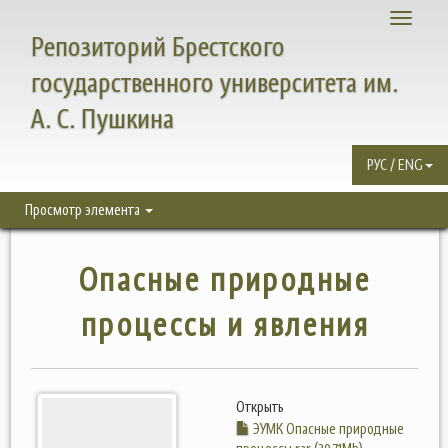
Toggle
Репозиторий Брестского
navigati
государственного университета им.
А. С. Пушкина
РУС / ENG
Просмотр элемента
Опасные природные
процессы и явления
Открыть
ЭУМК Опасные природные