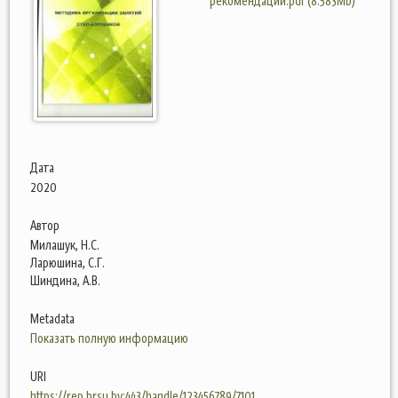
рекомендации.pdf (8.583Mb)
Дата
2020
Автор
Милашук, Н.С.
Ларюшина, С.Г.
Шиндина, А.В.
Metadata
Показать полную информацию
URI
https://rep.brsu.by:443/handle/123456789/7101