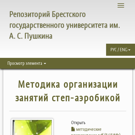
Toggle
Репозиторий Брестского
navigati
государственного университета им.
А. С. Пушкина
РУС / ENG
Просмотр элемента
Методика организации
занятий степ-аэробикой
Открыть
методические