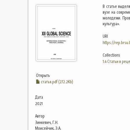
В статье выдел
вузе на соврем
молодежи. Пров
культура».
URI
https://rep.brsu
Collections
1.4 Статьи в ре
Открыть
статья.pdf (272.2Kb)
Дата
2021
Автор
Зинкевич, Г.Н.
Моисейчик, Э.А.