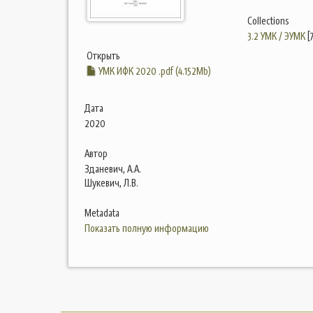
Collections
3.2 УМК / ЭУМК
[
Открыть
УМК ИФК 2020 .pdf (4.152Mb)
Дата
2020
Автор
Зданевич, А.А.
Шукевич, Л.В.
Metadata
Показать полную информацию