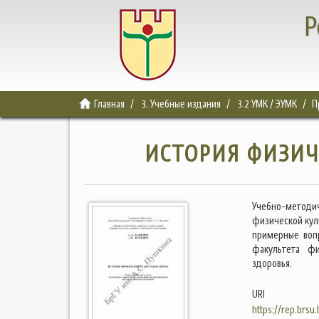
Р
Главная
3. Учебные издания
3.2 УМК / ЭУМК
П
ИСТОРИЯ ФИЗИЧ
Учебно-метод
физической куль
примерные воп
факультета фи
здоровья.
URI
https://rep.brsu