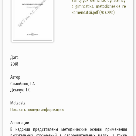
samojlyuk_demchuk_dyhatelnay
a_gimnastika._metodicheskie_re
komendatsii.pdf (703.2Kb)
Дата
2018
Автор
Самойлюк, Т.А.
Демчук, Т.С.
Metadata
Показать полную информацию
Аннотации
В издании представлены методические основы применения
дыхательных упражнений в оздоровительных целях, а также