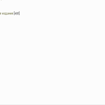
е издания
[491]