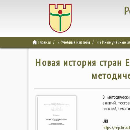
Р
Главная
3. Учебные издания
3.3 Иные учебные и
Новая история стран Ев
методич
В методически
занятий, тесто
понятий, темати
URI
https://rep.brsu