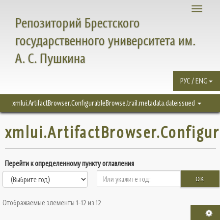
Toggle
Репозиторий Брестского
navigati
государственного университета им.
А. С. Пушкина
РУС / ENG
xmlui.ArtifactBrowser.ConfigurableBrowse.trail.metadata.dateissued
xmlui.ArtifactBrowser.Configu
Перейти к определенному пункту оглавления
OK
Отображаемые элементы 1-12 из 12