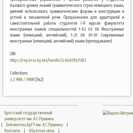
базового уровня знаний грамматического строя немецкого языка,
умений использовать грамматические формы и конструкции в
устной и письменной речи. Предназначен для аудиторной и
самостоятельной работы студентов I-II курсов факультета
иностранных языков специальностей 1-02 03 06 Иностранные
языки (немецкий, английский), 1-21 06 01-01 Современные
иностранные (немецкий, английский) языки (преподавание)
URI
https://rep.brsu.by:443/handle/123456789/5182
Collections
3.2 УМК / ЭУМК
[742]
Брестский государственный
университет им. А.С.Пушкина
|
Библиотека БрГУ им. А.С.Пушкина
|
Контакты
|
Обратная связь
|