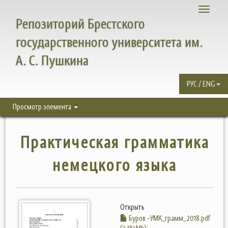
Toggle
Репозиторий Брестского
navigati
государственного университета им.
А. С. Пушкина
РУС / ENG
Просмотр элемента
Практическая грамматика
немецкого языка
Открыть
Буров -УМК_грамм_2018.pdf