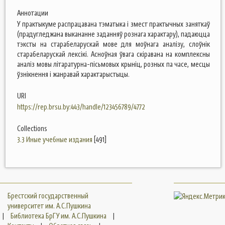
Аннотации
У практыкуме распрацавана тэматыка і змест практычных заняткаў
(прадугледжана выкананне заданняў рознага характару), падаюцца
тэксты на старабеларускай мове для моўнага аналізу, слоўнік
старабеларускай лексікі. Асноўная ўвага скіравана на комплексны
аналіз мовы літаратурна-пісьмовых крыніц, розных па часе, месцы
ўзнікнення і жанравай характарыстыцы.
URI
https://rep.brsu.by:443/handle/123456789/4772
Collections
3.3 Иные учебные издания
[491]
Брестский государственный
университет им. А.С.Пушкина
|
Библиотека БрГУ им. А.С.Пушкина
|