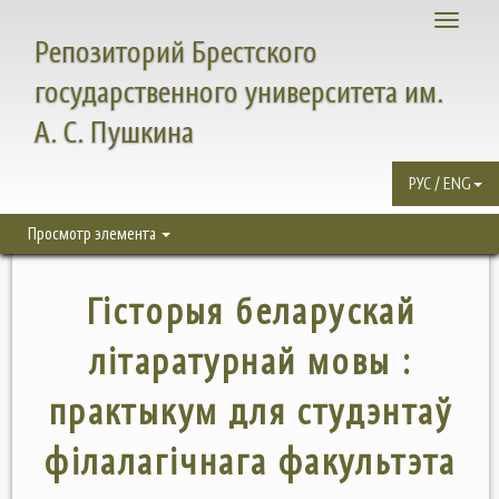
Toggle
Репозиторий Брестского
navigati
государственного университета им.
А. С. Пушкина
РУС / ENG
Просмотр элемента
Гісторыя беларускай
літаратурнай мовы :
практыкум для студэнтаў
філалагічнага факультэта