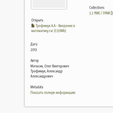
Collections
3.2 УМК / ЭУМК
[
Открыть
Трофимук А.А - Введение в
математику.rar (1.551Mb)
Дата
2013
Автор
Матысик, Олег Викторович
Трофимук, Александр
Александрович
Metadata
Показать полную информацию