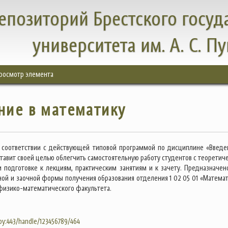
епозиторий Брестского госуд
университета им. А. С. П
росмотр элемента
ние в математику
 соответствии с действующей типовой программой по дисциплине «Введе
ставит своей целью облегчить самостоятельную работу студентов с теоретич
 подготовке к лекциям, практическим занятиям и к зачету. Предназначен
ной и заочной формы получения образования отделения 1 02 05 01 «Математ
изико-математического факультета.
.by:443/handle/123456789/464