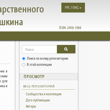
арственного
РУС / ENG
ушкина
ISSN:
2709-7366
Поиск по всему репозиторию
В этой коллекции
ние в
еским
ПРОСМОТР
о для
ика и
ВЕСЬ РЕПОЗИТОРИЙ
Сообщества и коллекции
Дата публикации
Авторы