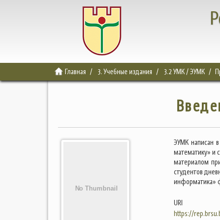
Р
Главная
3. Учебные издания
3.2 УМК / ЭУМК
П
Введе
ЭУМК написан в
математику» и 
материалом при
студентов днев
информатика» ф
URI
https://rep.brsu